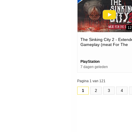
12
The Sinking City 2 - Exten
Gameplay (meat For The
Grindmaws) | Ps5 Games
PlayStation
7 dagen geleden
Pagina 1 van 121
1
2
3
4