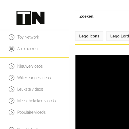
Lego Icons
Lego Lord
Toy Network
Alle merken
Nieuwe video's
Willekeurige video's
Leukste video's
Meest bekeken video's
Populaire video's