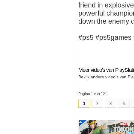
friend in explosi
powerful champion
down the enemy 
#ps5 #ps5games 
Meer video's van PlayStat
Bekijk andere video's van Pla
Pagina 1 van 121
1
2
3
4