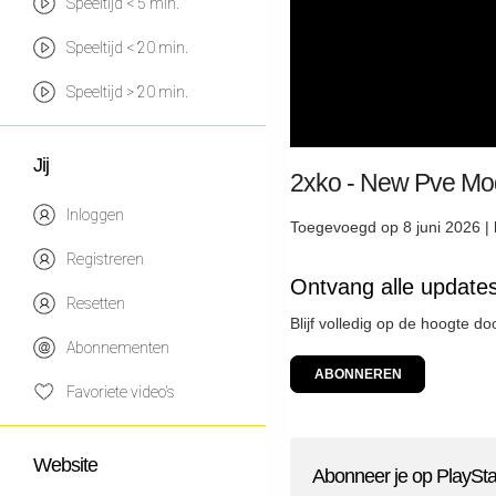
Speeltijd < 5 min.
Speeltijd < 20 min.
Speeltijd > 20 min.
Jij
2xko - New Pve Mo
Inloggen
Toegevoegd op 8 juni 2026 |
Registreren
Ontvang alle updates
Resetten
Blijf volledig op de hoogte d
Abonnementen
ABONNEREN
Favoriete video's
Website
Abonneer je op PlaySta