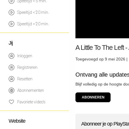
Speeltijd < 5 min.
Speeltijd < 20 min.
Speeltijd > 20 min.
Jij
A Little To The Lef
Inloggen
Toegevoegd op 9 mei 2026 |
Registreren
Ontvang alle updates
Resetten
Blijf volledig op de hoogte d
Abonnementen
ABONNEREN
Favoriete video's
Website
Abonneer je op PlaySta