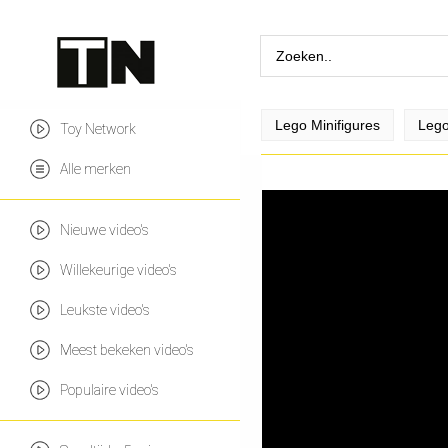
Lego Minifigures
Lego
Toy Network
Alle merken
Nieuwe video's
Willekeurige video's
Leukste video's
Meest bekeken video's
Populaire video's