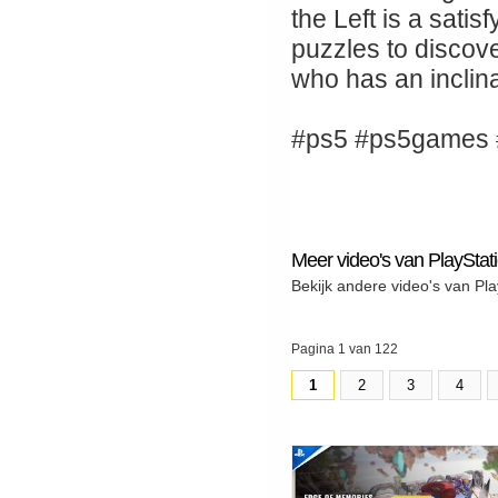
the Left is a sati
puzzles to discov
who has an inclina
#ps5 #ps5games
Meer video's van PlayStat
Bekijk andere video's van Pla
Pagina 1 van 122
1
2
3
4