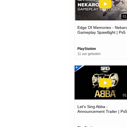
01
Edge Of Memories - Nekar
Gameplay Spawtlight | Ps5
Games
PlayStation
11 uur geleden
01
Let's Sing Abba -
Announcement Trailer | Ps
Games