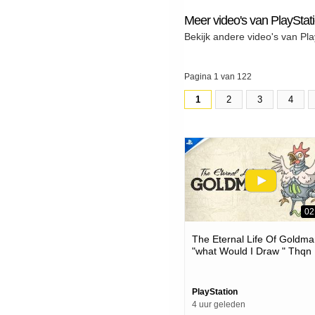
Meer video's van PlayStat
Bekijk andere video's van Pla
Pagina 1 van 122
1
2
3
4
02
The Eternal Life Of Goldma
"what Would I Draw " Thqn
Showcase 2026 | Ps5 Gam
PlayStation
4 uur geleden