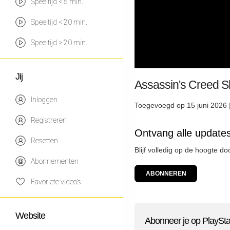
Speeltijd < 5 min.
Speeltijd < 20 min.
Speeltijd > 20 min.
Jij
Assassin's Creed S
Inloggen
Toegevoegd op 15 juni 2026 
Registreren
Ontvang alle updates
Resetten
Blijf volledig op de hoogte d
Abonnementen
ABONNEREN
Favoriete video's
Website
Abonneer je op PlaySta