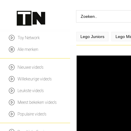
Lego Juniors
Lego Min
Toy Network
Alle merken
Nieuwe video's
Willekeurige video's
Leukste video's
Meest bekeken video's
Populaire video's