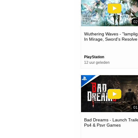
02
Wuthering Waves - "lamplig
In Mirage, Sword's Resolve
Heart" Version 3.6 Trailer |
Games
PlayStation
12 uur geleden
01
Bad Dreams - Launch Traile
Ps4 & Psvr Games