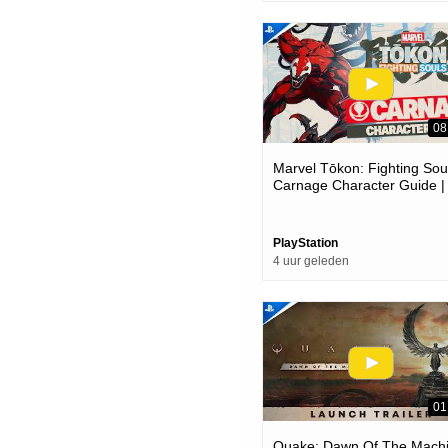
08
Marvel Tōkon: Fighting Soul
Carnage Character Guide |
Ps5 & Pc Games
PlayStation
4 uur geleden
01
Quake: Dawn Of The Mach