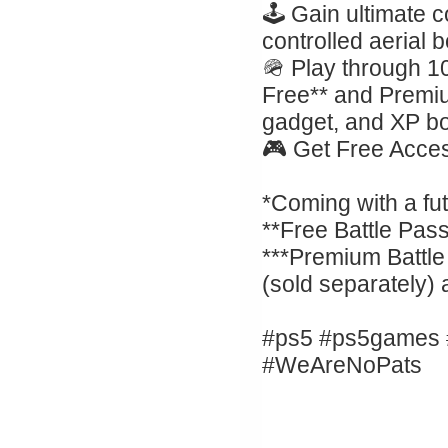
🕹️ Gain ultimate 
controlled aerial
🪖 Play through 10
Free** and Premi
gadget, and XP bo
🎮 Get Free Acce
*Coming with a fu
**Free Battle Pas
***Premium Battle
(sold separately)
#ps5 #ps5games #
#WeAreNoPats