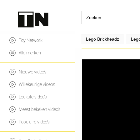
Lego Brickheadz
Lego
Toy Network
Alle merken
Nieuwe video's
Willekeurige video's
Leukste video's
Meest bekeken video's
Populaire video's