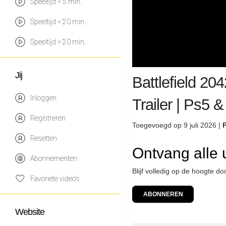
Speeltijd < 5 min.
Speeltijd < 20 min.
Speeltijd > 20 min.
Jij
Battlefield 20
Inloggen
Trailer | Ps5
Registreren
Toegevoegd op 9 juli 2026 |
Resetten
Ontvang alle 
Abonnementen
Blijf volledig op de hoogte d
Favoriete video's
ABONNEREN
Website