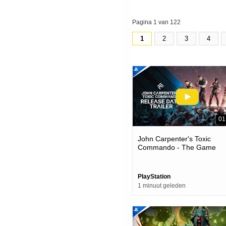
Pagina 1 van 122
1
2
3
4
01
John Carpenter's Toxic
Commando - The Game
Awards 2025 Release Date
Trailer | Ps5 Games
PlayStation
1 minuut geleden