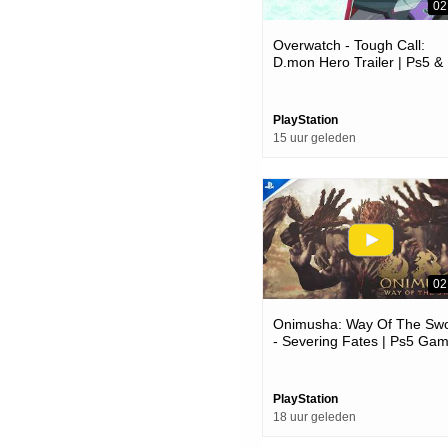
02
Overwatch - Tough Call:
D.mon Hero Trailer | Ps5 &
Ps4 Games
PlayStation
15 uur geleden
02
Onimusha: Way Of The Sw
- Severing Fates | Ps5 Ga
PlayStation
18 uur geleden