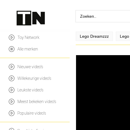
Lego Dreamzzz
Lego 
Toy Network
Alle merken
Nieuwe video's
Willekeurige video's
Leukste video's
Meest bekeken video's
Populaire video's