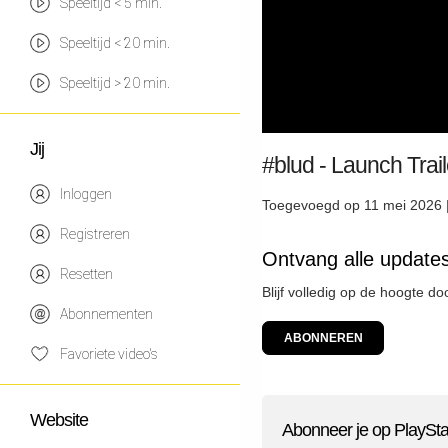
Speeltijd < 5 min.
Speeltijd < 20 min.
Speeltijd > 20 min.
Jij
#blud - Launch Trai
Inloggen
Toegevoegd op 11 mei 2026 
Registreren
Ontvang alle updates
Resetten
Blijf volledig op de hoogte d
Abonnementen
ABONNEREN
Favoriete video's
Website
Abonneer je op PlaySta