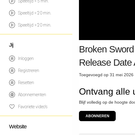
Speeltijd < 5 min.
Speeltijd < 20 min.
Speeltijd > 20 min.
Jij
Broken Sword 
Inloggen
Release Date 
Registreren
Toegevoegd op 31 mei 2026 
Resetten
Ontvang alle 
Abonnementen
Blijf volledig op de hoogte d
Favoriete video's
ABONNEREN
Website