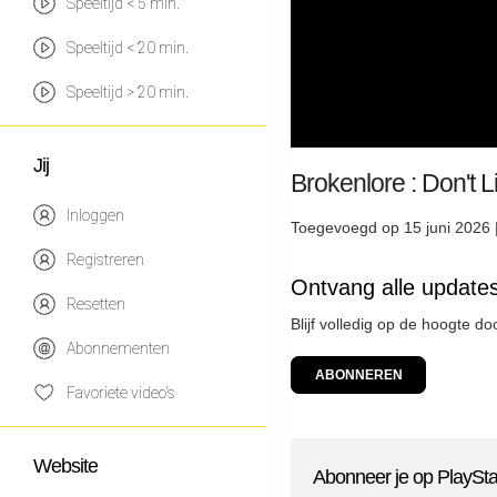
Speeltijd < 5 min.
Speeltijd < 20 min.
Speeltijd > 20 min.
Jij
Brokenlore : Don't 
Inloggen
Toegevoegd op 15 juni 2026 
Registreren
Ontvang alle updates
Resetten
Blijf volledig op de hoogte d
Abonnementen
ABONNEREN
Favoriete video's
Website
Abonneer je op PlaySta