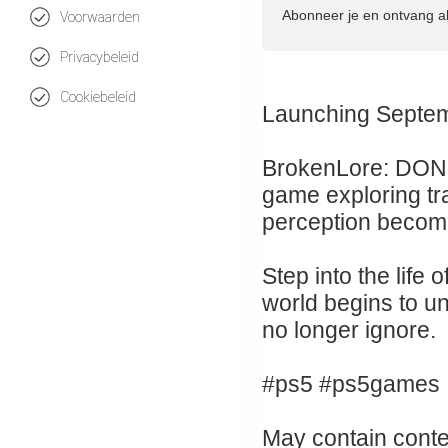
Abonneer je en ontvang a
Voorwaarden
Privacybeleid
Cookiebeleid
Launching Septem
BrokenLore: DON'T
game exploring tra
perception become
Step into the life
world begins to u
no longer ignore.
#ps5 #ps5games
May contain conten