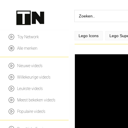
Lego Icons
Lego Supe
Toy Network
Alle merken
Nieuwe video's
Willekeurige video's
Leukste video's
Meest bekeken video's
Populaire video's