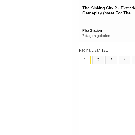
The Sinking City 2 - Exten
Gameplay (meat For The
Grindmaws) | Ps5 Games
PlayStation
7 dagen geleden
Pagina 1 van 121
1
2
3
4