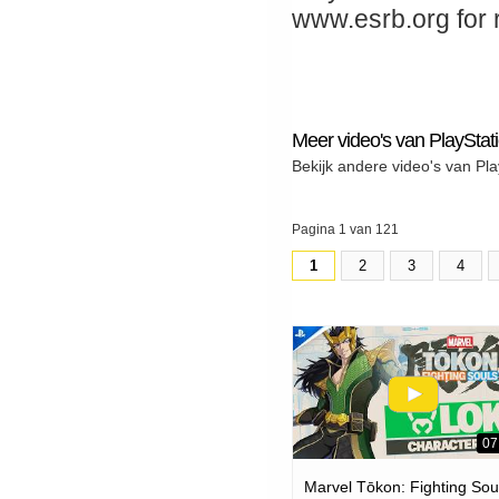
www.esrb.org for r
Meer video's van PlayStat
Bekijk andere video's van Pla
Pagina 1 van 121
1
2
3
4
07
Marvel Tōkon: Fighting Soul