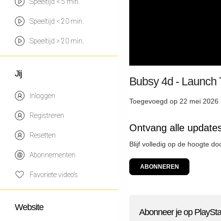
Speeltijd < 5 min.
Speeltijd < 20 min.
Speeltijd > 20 min.
Jij
Bubsy 4d - Launch 
Inloggen
Toegevoegd op 22 mei 2026 
Registreren
Ontvang alle updates
Resetten
Blijf volledig op de hoogte d
Abonnementen
ABONNEREN
Favoriete video's
Website
Abonneer je op PlaySta