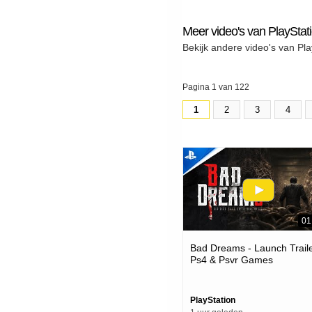
Meer video's van PlayStat
Bekijk andere video's van Pla
Pagina 1 van 122
1
2
3
4
01
Bad Dreams - Launch Traile
Ps4 & Psvr Games
PlayStation