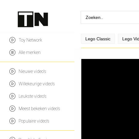
Lego Classic
Lego Vid
Toy Network
Alle merken
Nieuwe video's
Willekeurige video's
Leukste video's
Meest bekeken video's
Populaire video's