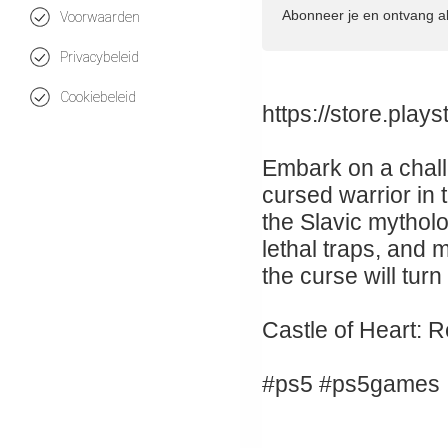
Abonneer je en ontvang a
Voorwaarden
Privacybeleid
Cookiebeleid
https://store.pla
Embark on a challe
cursed warrior in 
the Slavic mythol
lethal traps, an
the curse will tur
Castle of Heart: R
#ps5 #ps5games