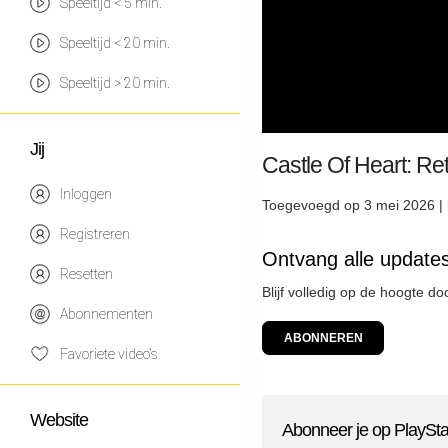
Speeltijd < 5 min.
Speeltijd < 20 min.
Speeltijd > 20 min.
Jij
Castle Of Heart: Re
Inloggen
Toegevoegd op 3 mei 2026 |
Registreren
Ontvang alle updates
Resetten
Blijf volledig op de hoogte d
Abonnementen
ABONNEREN
Favoriete video's
Website
Abonneer je op PlaySta