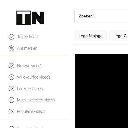
Lego Ninjago
Lego Ci
Toy Network
Alle merken
Nieuwe video's
Willekeurige video's
Leukste video's
Meest bekeken video's
Populaire video's