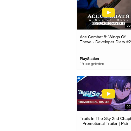
05
Ace Combat 8: Wings Of
Theve - Developer Diary #2
Ps5 Games
PlayStation
19 uur geleden
02
Trails In The Sky 2nd Chap
- Promotional Trailer | Ps5
Games