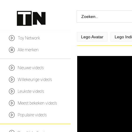
Lego Avatar
Lego Ind
Toy Network
Alle merken
Nieuwe video's
Willekeurige video's
Leukste video's
Meest bekeken video's
Populaire video's