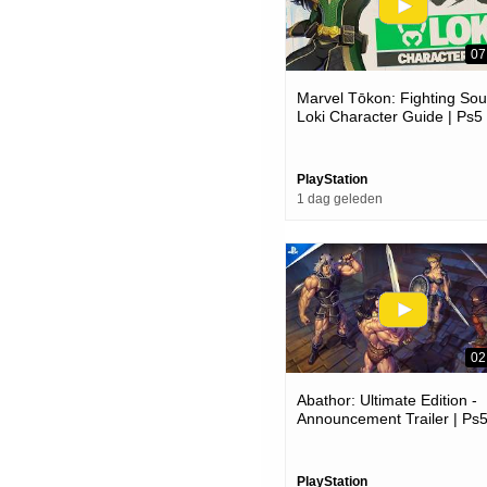
07
Marvel Tōkon: Fighting Soul
Loki Character Guide | Ps5
Pc Games
PlayStation
1 dag geleden
02
Abathor: Ultimate Edition -
Announcement Trailer | Ps
Games
PlayStation