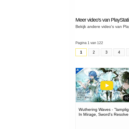
Meer video's van PlayStat
Bekijk andere video's van Pla
Pagina 1 van 122
1
2
3
4
02
Wuthering Waves - "lamplig
In Mirage, Sword's Resolve
Heart" Version 3.6 Trailer |
Games