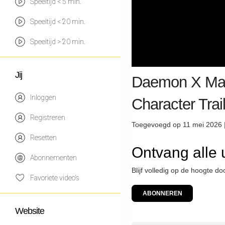
Speeltijd < 5 min.
Speeltijd < 20 min.
Speeltijd > 20 min.
Jij
Daemon X Mach
Inloggen
Character Tra
Registreren
Toegevoegd op 11 mei 2026 
Resetten
Ontvang alle 
Abonnementen
Blijf volledig op de hoogte d
Favoriete video's
ABONNEREN
Website