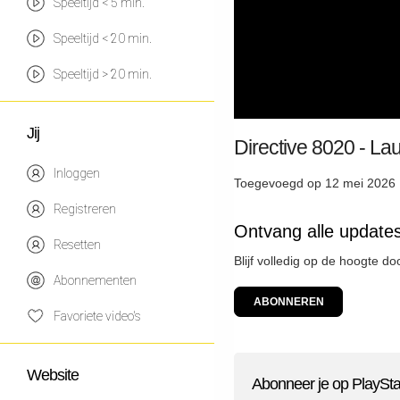
Speeltijd < 5 min.
Speeltijd < 20 min.
Speeltijd > 20 min.
Jij
Directive 8020 - La
Inloggen
Toegevoegd op 12 mei 2026 
Registreren
Ontvang alle updates
Resetten
Blijf volledig op de hoogte d
Abonnementen
ABONNEREN
Favoriete video's
Website
Abonneer je op PlaySta