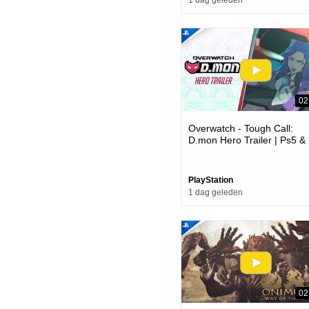
1 dag geleden
02
Overwatch - Tough Call:
D.mon Hero Trailer | Ps5 &
Ps4 Games
PlayStation
1 dag geleden
02