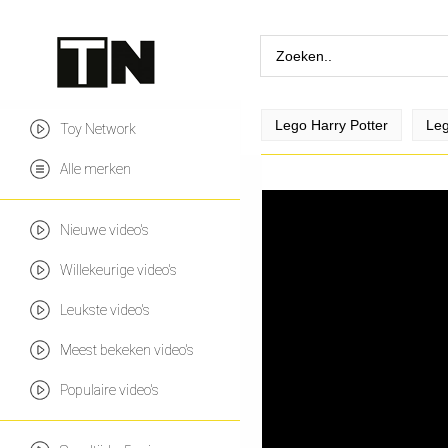
Lego Harry Potter
Leg
Toy Network
Alle merken
Nieuwe video's
Willekeurige video's
Leukste video's
Meest bekeken video's
Populaire video's