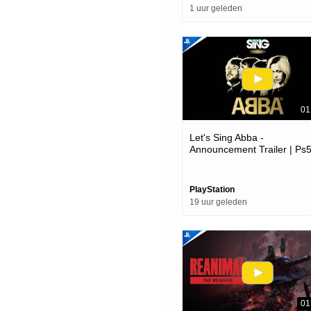
1 uur geleden
01
Let's Sing Abba -
Announcement Trailer | Ps
Games
PlayStation
19 uur geleden
01