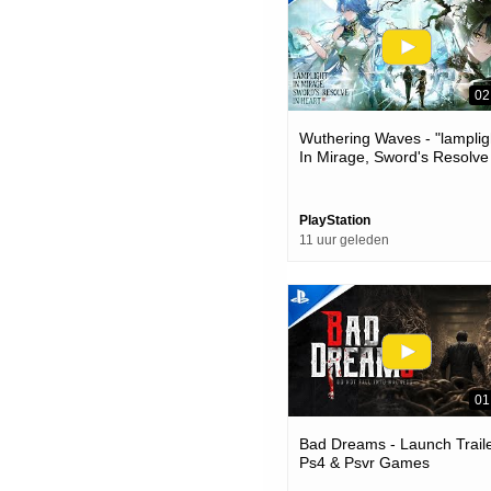
02
Wuthering Waves - "lamplig
In Mirage, Sword's Resolve
Heart" Version 3.6 Trailer |
Games
PlayStation
11 uur geleden
01
Bad Dreams - Launch Traile
Ps4 & Psvr Games