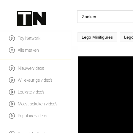
Lego Minifigures
Lego
Toy Network
Alle merken
Nieuwe video's
Willekeurige video's
Leukste video's
Meest bekeken video's
Populaire video's