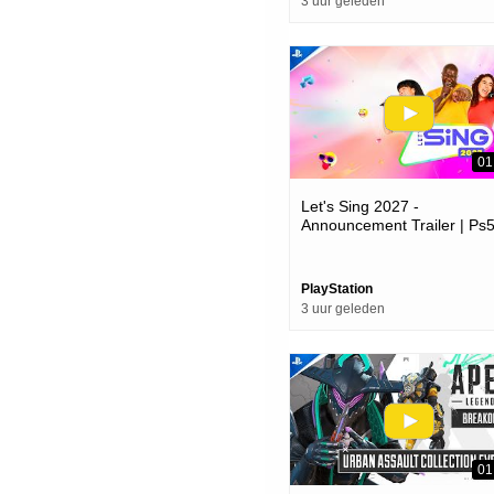
3 uur geleden
01
Let's Sing 2027 -
Announcement Trailer | Ps
Games
PlayStation
3 uur geleden
01