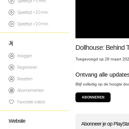
Speeltijd < 5 min.
Speeltijd < 20 min.
Speeltijd > 20 min.
Jij
Dollhouse: Behind T
Inloggen
Toegevoegd op 28 maart 202
Registreren
Ontvang alle updates
Resetten
Blijf volledig op de hoogte d
Abonnementen
ABONNEREN
Favoriete video's
Website
Abonneer je op PlaySta