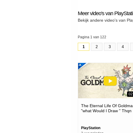
Meer video's van PlayStat
Bekijk andere video's van Pla
Pagina 1 van 122
1
2
3
4
02
The Eternal Life Of Goldma
"what Would I Draw " Thqn
Showcase 2026 | Ps5 Gam
PlayStation