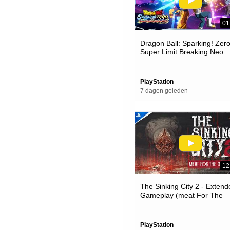
01
Dragon Ball: Sparking! Zero
Super Limit Breaking Neo
Launch Trailer | Ps5 Game
PlayStation
7 dagen geleden
12
The Sinking City 2 - Exten
Gameplay (meat For The
Grindmaws) | Ps5 Games
PlayStation