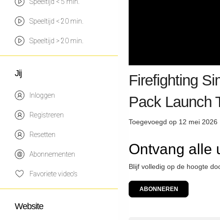
Speeltijd < 5 min.
Speeltijd < 20 min.
Speeltijd > 20 min.
Jij
Firefighting Si
Inloggen
Pack Launch T
Registreren
Toegevoegd op 12 mei 2026 
Resetten
Ontvang alle 
Abonnementen
Blijf volledig op de hoogte d
Favoriete video's
ABONNEREN
Website