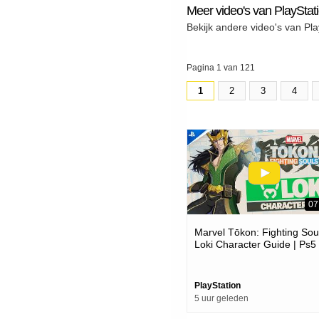
Meer video's van PlayStat
Bekijk andere video's van Pla
Pagina 1 van 121
1
2
3
4
07
Marvel Tōkon: Fighting Soul
Loki Character Guide | Ps5
Pc Games
PlayStation
5 uur geleden