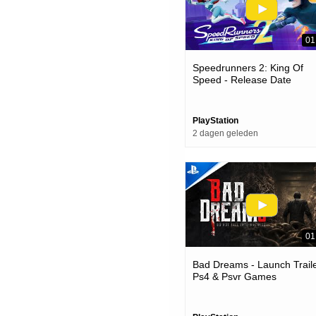
01
Speedrunners 2: King Of
Speed - Release Date
Announcement | Ps5 Game
PlayStation
2 dagen geleden
01
Bad Dreams - Launch Traile
Ps4 & Psvr Games