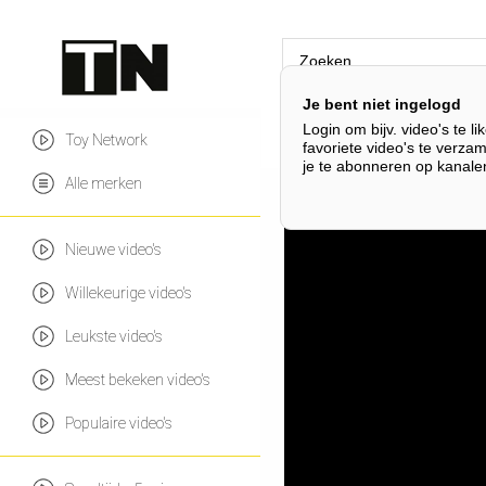
Je bent niet ingelogd
Login om bijv. video's te li
Lego Super Mario
Leg
Toy Network
favoriete video's te verza
je te abonneren op kanale
Alle merken
Nieuwe video's
Willekeurige video's
Leukste video's
Meest bekeken video's
Populaire video's