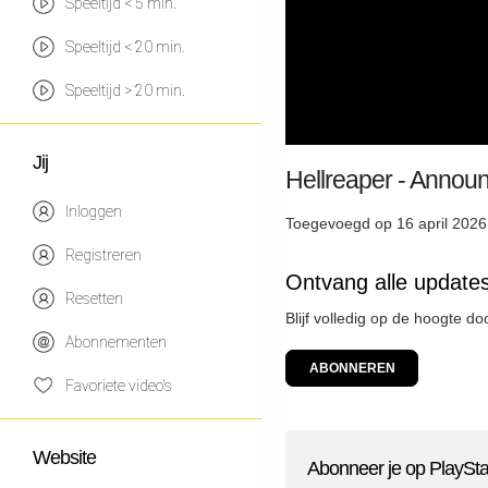
Speeltijd < 5 min.
Speeltijd < 20 min.
Speeltijd > 20 min.
Jij
Hellreaper - Annou
Inloggen
Toegevoegd op 16 april 2026
Registreren
Ontvang alle updates
Resetten
Blijf volledig op de hoogte d
Abonnementen
ABONNEREN
Favoriete video's
Website
Abonneer je op PlaySta