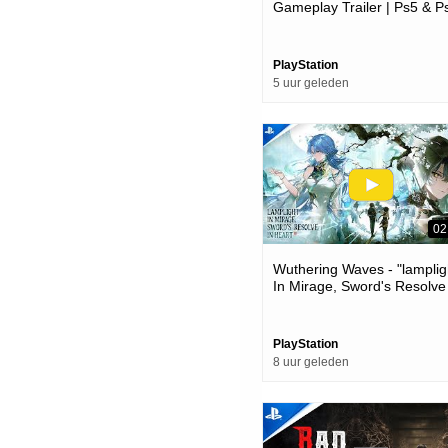
Gameplay Trailer | Ps5 & P
Games
PlayStation
5 uur geleden
02
Wuthering Waves - "lamplig
In Mirage, Sword's Resolve
Heart" Version 3.6 Trailer |
Games
PlayStation
8 uur geleden