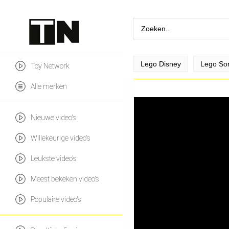
Lego Disney
Lego So
Toy Network
Alle merken
Nieuwe video's
Willekeurige video's
Leukste video's
Meest bekeken video's
Populaire video's