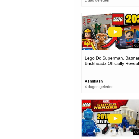
1 dag geleden
05
Lego Dc Superman, Batma
Brickheadz Officially Revea
- What's Next For The
Theme...
Ashnflash
4 dagen geleden
09