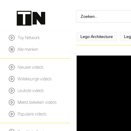
Lego Architecture
Leg
Toy Network
Alle merken
Nieuwe video's
Willekeurige video's
Leukste video's
Meest bekeken video's
Populaire video's