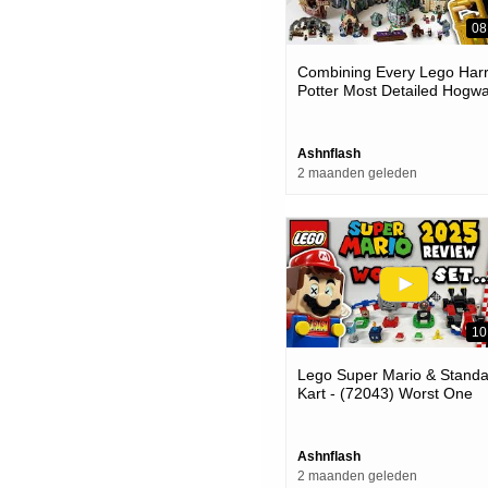
08
Combining Every Lego Har
Potter Most Detailed Hogwa
Castle Sets (2024 - 2026)
Ashnflash
2 maanden geleden
10
Lego Super Mario & Standa
Kart - (72043) Worst One
Yet...
Ashnflash
2 maanden geleden