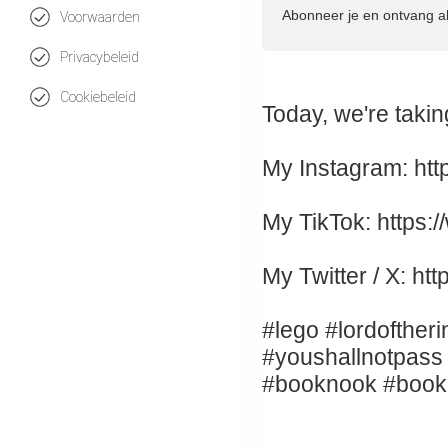
Abonneer je en ontvang a
Voorwaarden
Privacybeleid
Cookiebeleid
Today, we're taking
My Instagram: htt
My TikTok: https:
My Twitter / X: htt
#lego #lordoftheri
#youshallnotpass 
#booknook #book