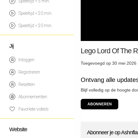
Speeltijd < 5 min.
Speeltijd < 20 min.
Speeltijd > 20 min.
Jij
Lego Lord Of The R
Inloggen
Toegevoegd op 30 mei 2026 
Registreren
Ontvang alle update
Resetten
Blijf volledig op de hoogte d
Abonnementen
ABONNEREN
Favoriete video's
Website
Abonneer je op Ashnfla