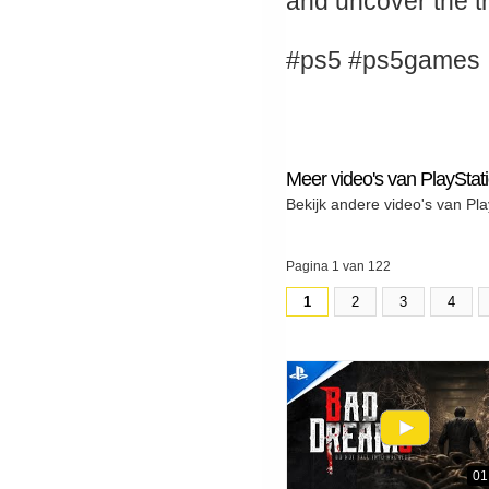
and uncover the t
#ps5 #ps5games
Meer video's van PlayStat
Bekijk andere video's van Pla
Pagina 1 van 122
1
2
3
4
01