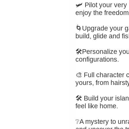
🛩️ Pilot your ver
enjoy the freedom
🌀Upgrade your g
build, glide and fis
🛠️Personalize yo
configurations.
🎨 Full character
yours, from hairst
🛠️ Build your isl
feel like home.
❔A mystery to unra