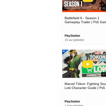
01
Battlefield 6 - Season 1
Gameplay Trailer | Ps5 Ga
PlayStation
15 uur geleden
07
Marvel Tōkon: Fighting Soul
Loki Character Guide | Ps5
Pc Games
PlayStation
1 dag geleden