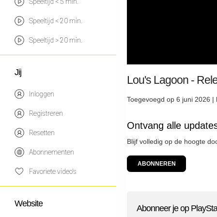
Speeltijd < 5 min.
Speeltijd < 20 min.
Speeltijd > 20 min.
Jij
Lou's Lagoon - Re
Inloggen
Toegevoegd op 6 juni 2026 |
Registreren
Ontvang alle updates
Resetten
Blijf volledig op de hoogte d
Abonnementen
ABONNEREN
Favoriete video's
Website
Abonneer je op PlaySta