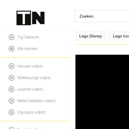
Lego Disney
Lego Ico
Toy Network
Alle merken
Nieuwe video's
Willekeurige video's
Leukste video's
Meest bekeken video's
Populaire video's