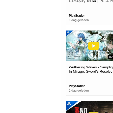
Gameplay Trailer | Ps5 & P
Games
PlayStation
1 dag geleden
02
Wuthering Waves - "lamplig
In Mirage, Sword's Resolve
Heart" Version 3.6 Trailer |
Games
PlayStation
1 dag geleden