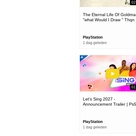
02
The Eternal Life Of Goldma
"what Would I Draw " Thqn
Showcase 2026 | Ps5 Gam
PlayStation
1 dag geleden
01
Let's Sing 2027 -
Announcement Trailer | Ps
Games
PlayStation
1 dag geleden