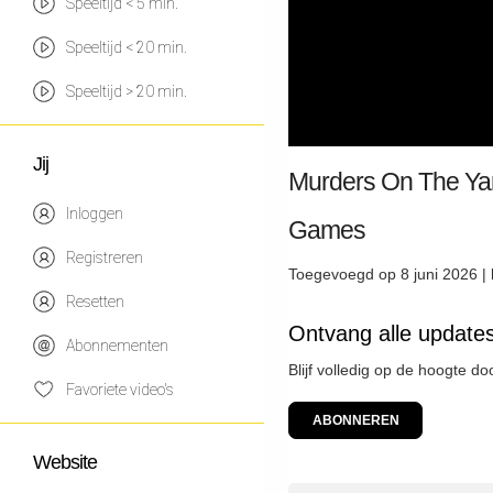
Speeltijd < 5 min.
Speeltijd < 20 min.
Speeltijd > 20 min.
Jij
Murders On The Yan
Inloggen
Games
Registreren
Toegevoegd op 8 juni 2026 |
Resetten
Ontvang alle updates
Abonnementen
Blijf volledig op de hoogte d
Favoriete video's
ABONNEREN
Website