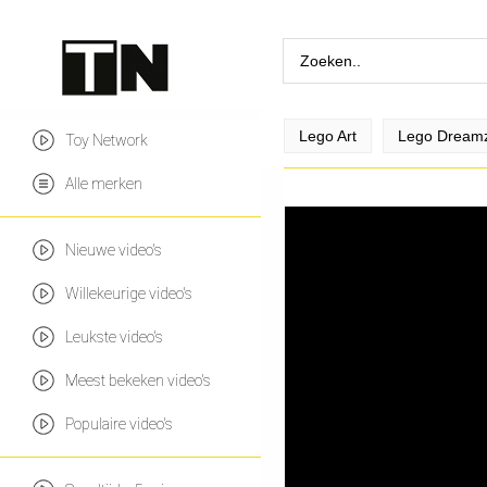
Lego Art
Lego Dream
Toy Network
Alle merken
Nieuwe video's
Willekeurige video's
Leukste video's
Meest bekeken video's
Populaire video's