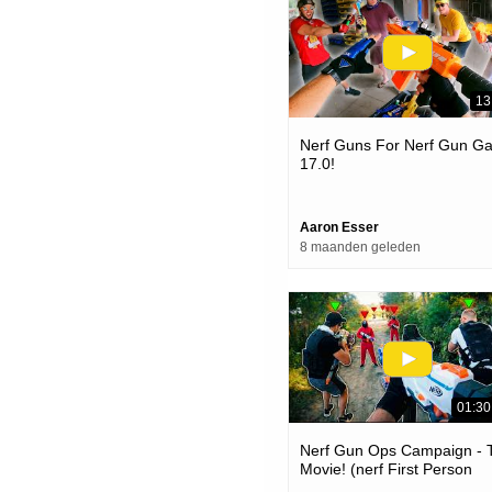
13
Nerf Guns For Nerf Gun G
17.0!
Aaron Esser
8 maanden geleden
01:30
Nerf Gun Ops Campaign - 
Movie! (nerf First Person
Shooter Film)