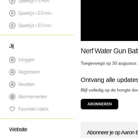
Speeltijd < 5 min.
Speeltijd < 20 min.
Speeltijd > 20 min.
Jij
Nerf Water Gun Batt
Inloggen
Toegevoegd op 30 augustus 
Registreren
Ontvang alle update
Resetten
Blijf volledig op de hoogte d
Abonnementen
ABONNEREN
Favoriete video's
Website
Abonneer je op Aaron 