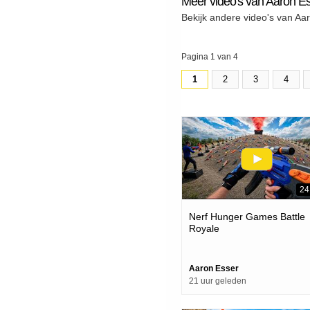
Meer video's van Aaron E
Bekijk andere video's van Aa
Pagina 1 van 4
1
2
3
4
24
Nerf Hunger Games Battle
Royale
Aaron Esser
21 uur geleden