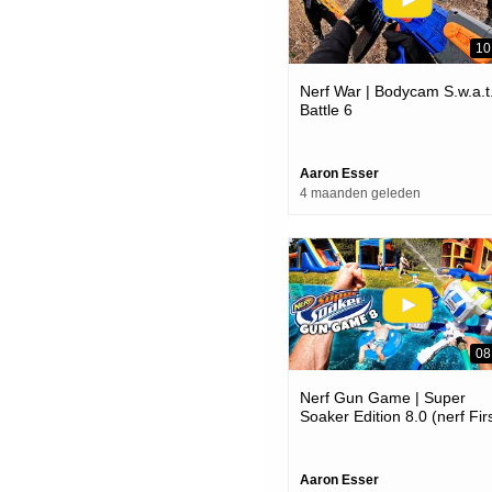
10
Nerf War | Bodycam S.w.a.t
Battle 6
Aaron Esser
4 maanden geleden
08
Nerf Gun Game | Super
Soaker Edition 8.0 (nerf Fir
Person Shooter)
Aaron Esser