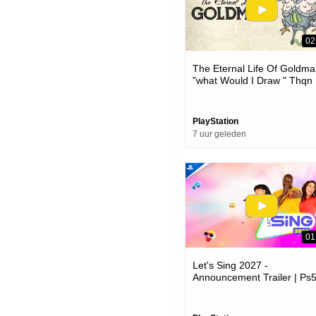
02
The Eternal Life Of Goldma
"what Would I Draw " Thqn
Showcase 2026 | Ps5 Gam
PlayStation
7 uur geleden
01
Let's Sing 2027 -
Announcement Trailer | Ps
Games