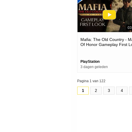
03
Mafia: The Old Country - 
Of Honor Gameplay First L
| Ps5 Games
PlayStation
3 dagen geleden
Pagina 1 van 122
1
2
3
4