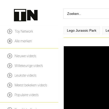
Lego Jurassic Park
Le
Toy Network
Alle merken
Nieuwe video's
Willekeurige video's
Leukste video's
Meest bekeken video's
Populaire video's