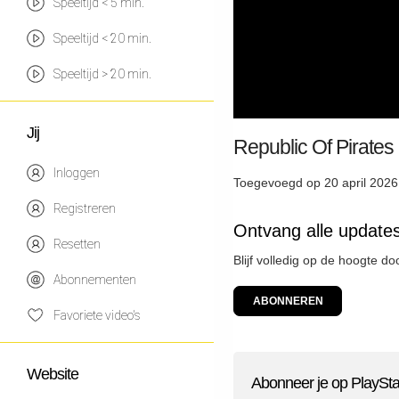
Speeltijd < 5 min.
Speeltijd < 20 min.
Speeltijd > 20 min.
Jij
Republic Of Pirates
Inloggen
Toegevoegd op 20 april 2026
Registreren
Ontvang alle updates
Resetten
Blijf volledig op de hoogte d
Abonnementen
ABONNEREN
Favoriete video's
Website
Abonneer je op PlaySta