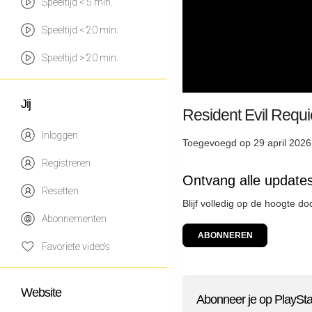
Speeltijd < 5 min.
Speeltijd < 20 min.
Speeltijd > 20 min.
Jij
Resident Evil Requi
Inloggen
Toegevoegd op 29 april 2026
Registreren
Ontvang alle updates
Resetten
Blijf volledig op de hoogte d
Abonnementen
ABONNEREN
Favoriete video's
Website
Abonneer je op PlaySta