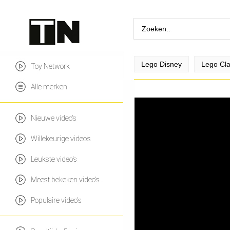
Lego Disney
Lego Cla
Toy Network
Alle merken
Nieuwe video's
Willekeurige video's
Leukste video's
Meest bekeken video's
Populaire video's