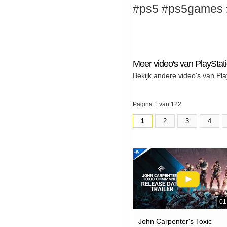
#ps5 #ps5games #r
Meer video's van PlayStat
Bekijk andere video's van Pla
Pagina 1 van 122
1
2
3
4
01
John Carpenter's Toxic