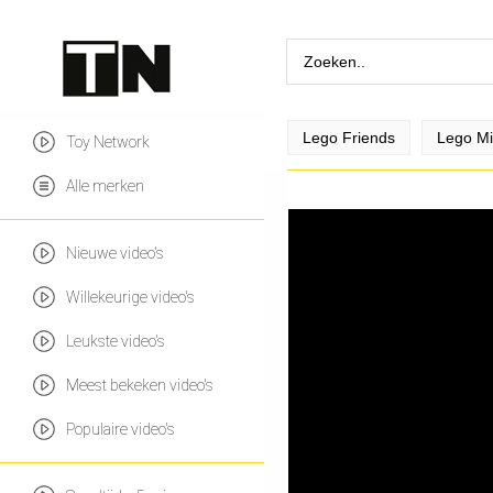
Lego Friends
Lego Mi
Toy Network
Alle merken
Nieuwe video's
Willekeurige video's
Leukste video's
Meest bekeken video's
Populaire video's