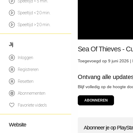
Speeltijd < 5 min.
Speeltijd < 20 min.
Speeltijd > 20 min.
Jij
Sea Of Thieves - C
Inloggen
Toegevoegd op 9 juni 2026 |
Registreren
Ontvang alle updates
Resetten
Blijf volledig op de hoogte d
Abonnementen
ABONNEREN
Favoriete video's
Website
Abonneer je op PlaySta