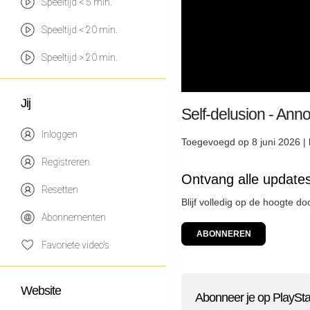
Speeltijd < 5 min.
Speeltijd < 20 min.
Speeltijd > 20 min.
Jij
Self-delusion - An
Inloggen
Toegevoegd op 8 juni 2026 |
Registreren
Ontvang alle updates
Resetten
Blijf volledig op de hoogte d
Abonnementen
ABONNEREN
Favoriete video's
Website
Abonneer je op PlaySta