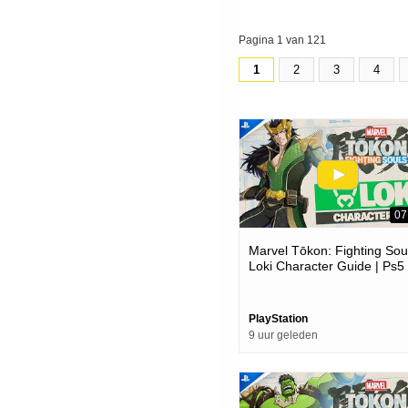
Pagina 1 van 121
1
2
3
4
07
Marvel Tōkon: Fighting Soul
Loki Character Guide | Ps5
Pc Games
PlayStation
9 uur geleden