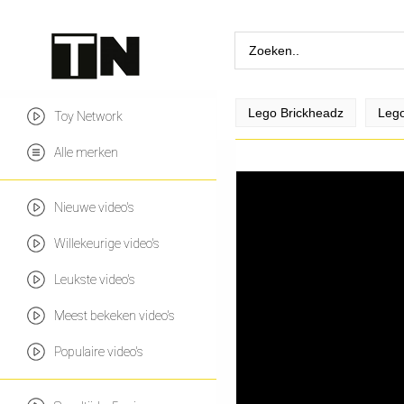
Lego Brickheadz
Lego
Toy Network
Alle merken
Nieuwe video's
Willekeurige video's
Leukste video's
Meest bekeken video's
Populaire video's