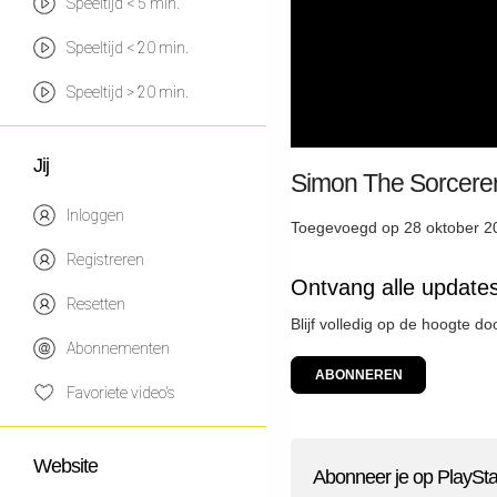
Speeltijd < 5 min.
Speeltijd < 20 min.
Speeltijd > 20 min.
Jij
Simon The Sorcerer:
Inloggen
Toegevoegd op 28 oktober 2
Registreren
Ontvang alle updates
Resetten
Blijf volledig op de hoogte d
Abonnementen
ABONNEREN
Favoriete video's
Website
Abonneer je op PlaySta