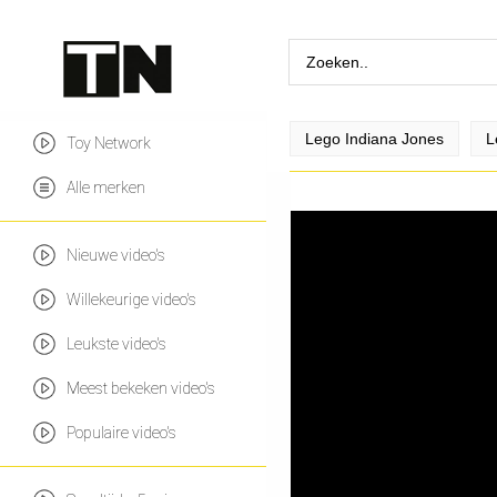
Lego Indiana Jones
L
Toy Network
Alle merken
Nieuwe video's
Willekeurige video's
Leukste video's
Meest bekeken video's
Populaire video's