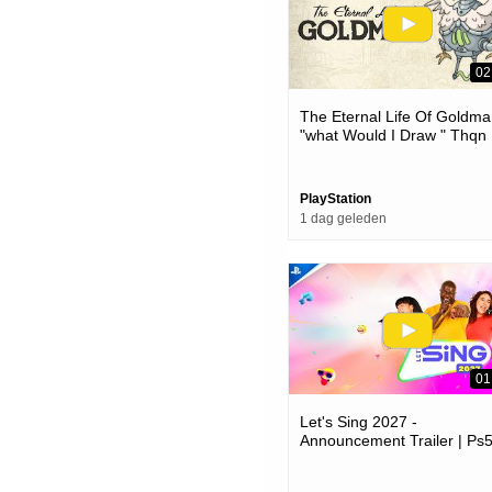
02
The Eternal Life Of Goldma
"what Would I Draw " Thqn
Showcase 2026 | Ps5 Gam
PlayStation
1 dag geleden
01
Let's Sing 2027 -
Announcement Trailer | Ps
Games