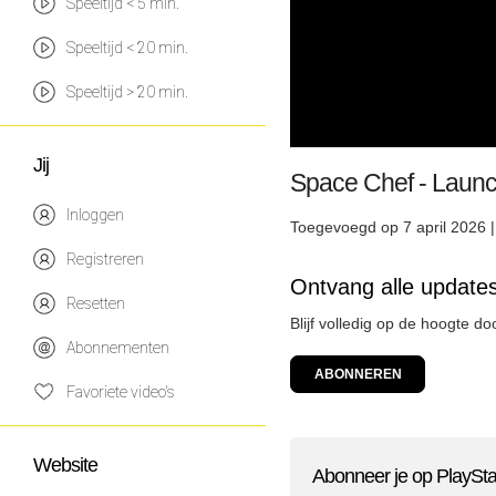
Speeltijd < 5 min.
Speeltijd < 20 min.
Speeltijd > 20 min.
Jij
Space Chef - Launc
Inloggen
Toegevoegd op 7 april 2026 
Registreren
Ontvang alle updates
Resetten
Blijf volledig op de hoogte d
Abonnementen
ABONNEREN
Favoriete video's
Website
Abonneer je op PlaySta