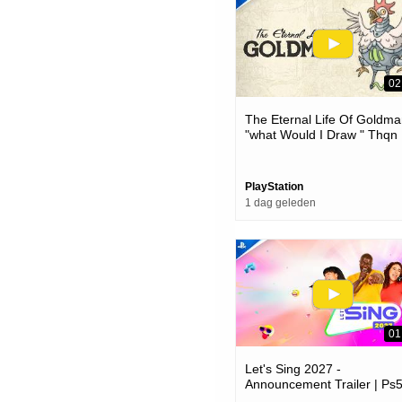
02
The Eternal Life Of Goldma
"what Would I Draw " Thqn
Showcase 2026 | Ps5 Gam
PlayStation
1 dag geleden
01
Let's Sing 2027 -
Announcement Trailer | Ps
Games