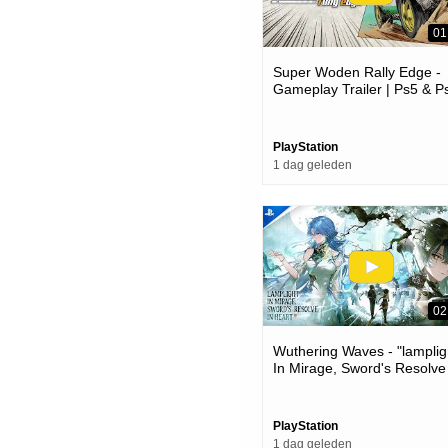
01
Super Woden Rally Edge -
Gameplay Trailer | Ps5 & P
Games
PlayStation
1 dag geleden
02
Wuthering Waves - "lamplig
In Mirage, Sword's Resolve
Heart" Version 3.6 Trailer |
Games
PlayStation
1 dag geleden