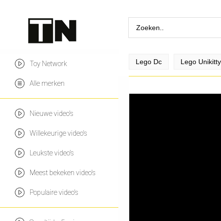
Lego Dc
Lego Unikitty
Toy Network
Alle merken
Nieuwe video's
Willekeurige video's
Leukste video's
Meest bekeken video's
Populaire video's