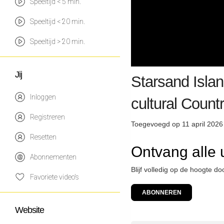
Speeltijd < 5 min.
Speeltijd < 20 min.
Speeltijd > 20 min.
Jij
Starsand Isla
Inloggen
cultural Coun
Registreren
Toegevoegd op 11 april 2026
Resetten
Ontvang alle 
Abonnementen
Blijf volledig op de hoogte d
Favoriete video's
ABONNEREN
Website