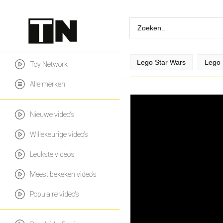
Lego Star Wars
Lego 
Toy Network
Alle merken
Nieuwe video's
Willekeurige video's
Leukste video's
Meest bekeken video's
Populaire video's