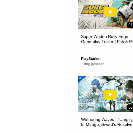
01
Super Woden Rally Edge -
Gameplay Trailer | Ps5 & P
Games
PlayStation
1 dag geleden
02
Wuthering Waves - "lamplig
In Mirage, Sword's Resolve
Heart" Version 3.6 Trailer |