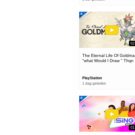
02
The Eternal Life Of Goldma
"what Would I Draw " Thqn
Showcase 2026 | Ps5 Gam
PlayStation
1 dag geleden
01