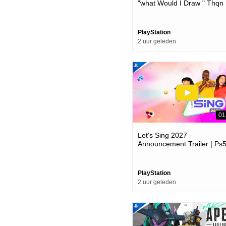
"what Would I Draw " Thqn
Showcase 2026 | Ps5 Gam
PlayStation
2 uur geleden
01
Let's Sing 2027 -
Announcement Trailer | Ps
Games
PlayStation
2 uur geleden