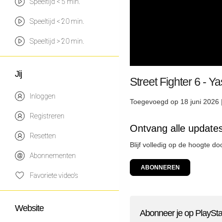
Speeltijd < 5 min.
Speeltijd < 20 min.
Speeltijd > 20 min.
Jij
Street Fighter 6 - 
Inloggen
Toegevoegd op 18 juni 2026 
Registreren
Ontvang alle updates
Resetten
Blijf volledig op de hoogte d
Abonnementen
ABONNEREN
Favoriete video's
Website
Abonneer je op PlaySta