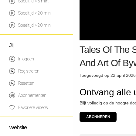
Speeltijd < 5 min.
Speeltijd < 20 min.
Speeltijd > 20 min.
Jij
Tales Of The S
Inloggen
And Art Of By
Registreren
Toegevoegd op 22 april 2026
Resetten
Ontvang alle 
Abonnementen
Blijf volledig op de hoogte d
Favoriete video's
ABONNEREN
Website