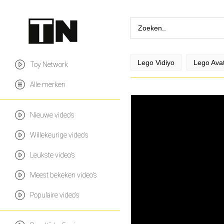
Lego Vidiyo
Lego Ava
Toy Network
Alle merken
Nieuwe video's
Willekeurige video's
Leukste video's
Meest bekeken video's
Populaire video's