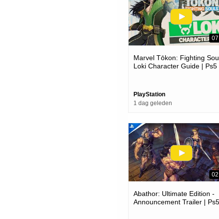
07
Marvel Tōkon: Fighting Soul
Loki Character Guide | Ps5
Pc Games
PlayStation
1 dag geleden
02
Abathor: Ultimate Edition -
Announcement Trailer | Ps
Games