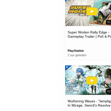
01
Super Woden Rally Edge -
Gameplay Trailer | Ps5 & P
Games
PlayStation
2 uur geleden
02
Wuthering Waves - "lamplig
In Mirage, Sword's Resolve
Heart" Version 3.6 Trailer |