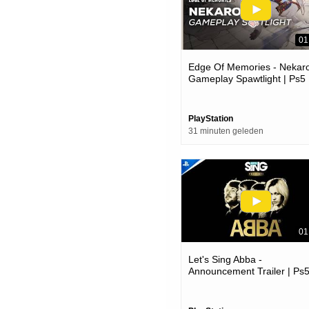
01
Edge Of Memories - Nekar
Gameplay Spawtlight | Ps5
Games
PlayStation
31 minuten geleden
01
Let's Sing Abba -
Announcement Trailer | Ps
Games