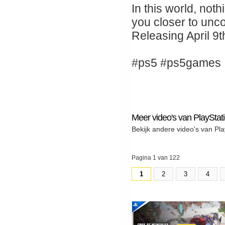
In this world, not
you closer to unc
Releasing April 9
#ps5 #ps5games
Meer video's van PlayStat
Bekijk andere video's van Pla
Pagina 1 van 122
1
2
3
4