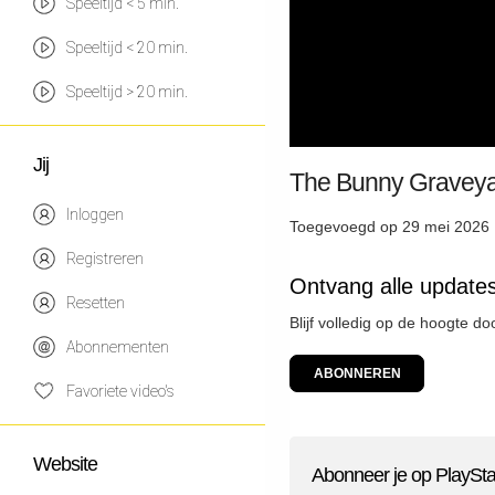
Speeltijd < 5 min.
Speeltijd < 20 min.
Speeltijd > 20 min.
Jij
The Bunny Graveya
Inloggen
Toegevoegd op 29 mei 2026 
Registreren
Ontvang alle updates
Resetten
Blijf volledig op de hoogte d
Abonnementen
ABONNEREN
Favoriete video's
Website
Abonneer je op PlaySta