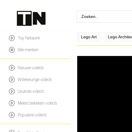
Lego Art
Lego Archite
Toy Network
Alle merken
Nieuwe video's
Willekeurige video's
Leukste video's
Meest bekeken video's
Populaire video's