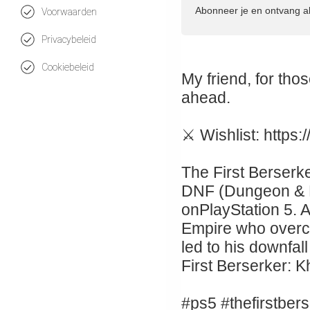
Abonneer je en ontvang a
Voorwaarden
Privacybeleid
Cookiebeleid
My friend, for tho
ahead.
⚔ Wishlist: https
The First Berserk
DNF (Dungeon & Fi
onPlayStation 5. A
Empire who overcam
led to his downfa
First Berserker: K
#ps5 #thefirstber