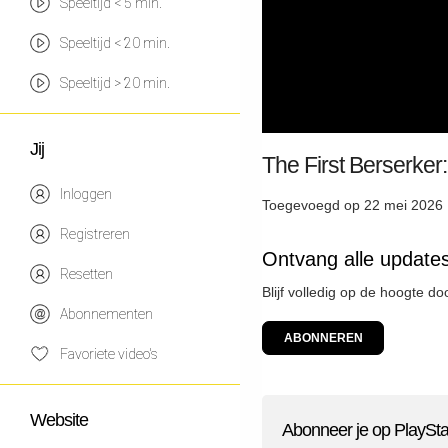
Speeltijd < 5 min.
Speeltijd < 20 min.
Speeltijd > 20 min.
Jij
The First Berserke
Inloggen
Toegevoegd op 22 mei 2026 
Registreren
Ontvang alle updates
Resetten
Blijf volledig op de hoogte d
Abonnementen
ABONNEREN
Favoriete video's
Website
Abonneer je op PlaySta