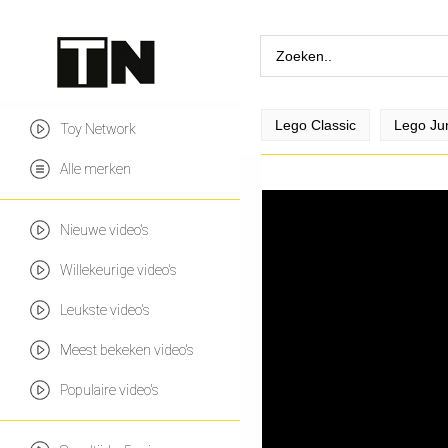
Lego Classic
Lego Ju
Toy Network
Alle merken
Nieuwe video's
Willekeurige video's
Leukste video's
Meest bekeken video's
Populaire video's