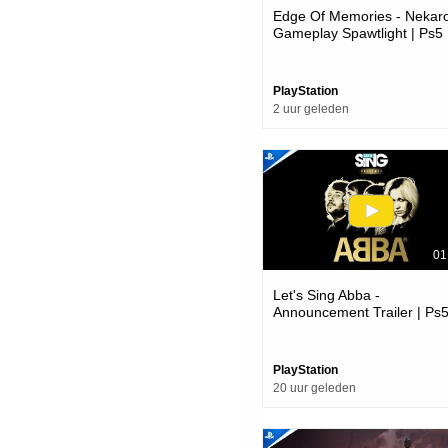
Edge Of Memories - Nekar
Gameplay Spawtlight | Ps5
Games
PlayStation
2 uur geleden
01
Let's Sing Abba -
Announcement Trailer | Ps
Games
PlayStation
20 uur geleden