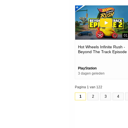
01
Hot Wheels Infinite Rush -
Beyond The Track Episode
Trailer | Ps5 Games
PlayStation
3 dagen geleden
Pagina 1 van 122
1
2
3
4