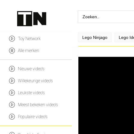
Lego Ninjago
Lego Id
Toy Network
Alle merken
Nieuwe video's
Willekeurige video's
Leukste video's
Meest bekeken video's
Populaire video's