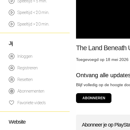
Speeltijd < 5 min.
Speeltijd < 20 min.
Speeltijd > 20 min.
Jij
The Land Beneath U
Inloggen
Toegevoegd op 18 mei 2026 
Registreren
Ontvang alle updates
Resetten
Blijf volledig op de hoogte d
Abonnementen
ABONNEREN
Favoriete video's
Website
Abonneer je op PlaySta