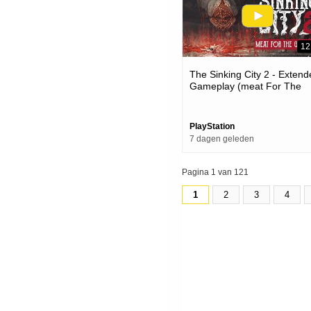
12
The Sinking City 2 - Exten
Gameplay (meat For The
Grindmaws) | Ps5 Games
PlayStation
7 dagen geleden
Pagina 1 van 121
1
2
3
4