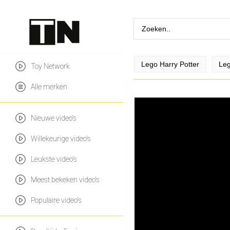
Lego Harry Potter
Leg
Toy Network
Alle merken
Nieuwe video's
Willekeurige video's
Leukste video's
Meest bekeken video's
Populaire video's