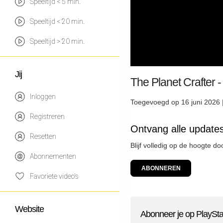
Speeltijd < 5 min.
Speeltijd < 20 min.
Speeltijd > 20 min.
Jij
The Planet Crafter
Inloggen
Toegevoegd op 16 juni 2026 
Registreren
Ontvang alle updates
Resetten
Blijf volledig op de hoogte d
Abonnementen
ABONNEREN
Favoriete video's
Website
Abonneer je op PlaySta