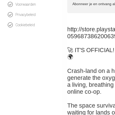
Abonneer je en ontvang a
Voorwaarden
Privacybeleid
Cookiebeleid
http://store.pla
05968738620063
🚀 IT'S OFFICIA
🌍
Crash-land on a ho
generate the oxyge
a living, breathing
online co-op.
The space surviva
waiting for lands 