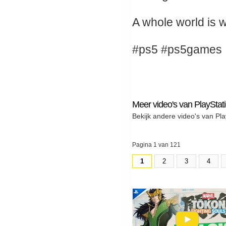
A whole world is wai
#ps5 #ps5games
Meer video's van PlayStat
Bekijk andere video's van Pla
Pagina 1 van 121
1
2
3
4