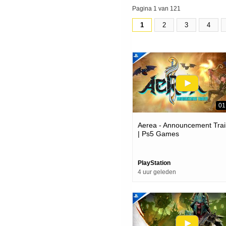
Pagina 1 van 121
1
2
3
4
01
Aerea - Announcement Trai
| Ps5 Games
PlayStation
4 uur geleden