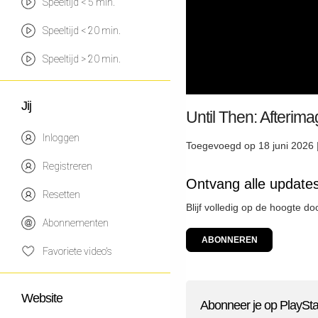
Speeltijd < 5 min.
Speeltijd < 20 min.
Speeltijd > 20 min.
Jij
Until Then: Afterim
Inloggen
Toegevoegd op 18 juni 2026 
Registreren
Ontvang alle updates
Resetten
Blijf volledig op de hoogte d
Abonnementen
ABONNEREN
Favoriete video's
Website
Abonneer je op PlaySta