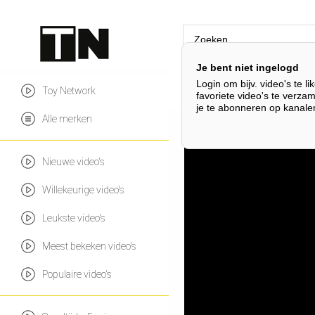
Je bent niet ingelogd
Login om bijv. video's te li
Lego Icons
Lego Jura
Toy Network
favoriete video's te verza
je te abonneren op kanale
Alle merken
Nieuwe video's
Willekeurige video's
Leukste video's
Meest bekeken video's
Populaire video's