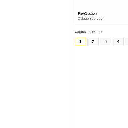
Trailer | Ps5 Games
PlayStation
3 dagen geleden
Pagina 1 van 122
1
2
3
4