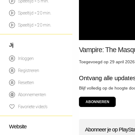
Speeltijd < 5 min.
Speeltijd < 20 min.
Speeltijd > 20 min.
Jij
Vampire: The Masqu
Inloggen
Toegevoegd op 29 april 2026
Registreren
Ontvang alle updates
Resetten
Blijf volledig op de hoogte d
Abonnementen
ABONNEREN
Favoriete video's
Website
Abonneer je op PlaySta