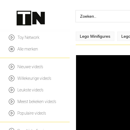
Lego Minifigures
Lego
Toy Network
Alle merken
Nieuwe video's
Willekeurige video's
Leukste video's
Meest bekeken video's
Populaire video's