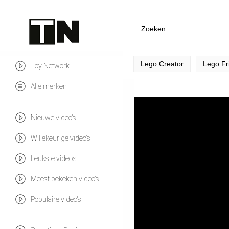
Lego Creator
Lego Fr
Toy Network
Alle merken
Nieuwe video's
Willekeurige video's
Leukste video's
Meest bekeken video's
Populaire video's