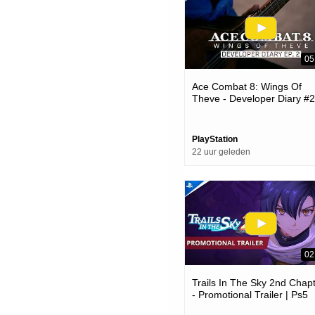
05
Ace Combat 8: Wings Of
Theve - Developer Diary #2
Ps5 Games
PlayStation
22 uur geleden
02
Trails In The Sky 2nd Chap
- Promotional Trailer | Ps5
Games