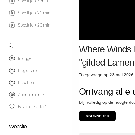
Speeltijd < 5 min.
Speeltijd < 20 min.
Speeltijd > 20 min.
Jij
Where Winds M
Inloggen
"gilded Lamen
Registreren
Toegevoegd op 23 mei 2026 
Resetten
Ontvang alle 
Abonnementen
Blijf volledig op de hoogte d
Favoriete video's
ABONNEREN
Website