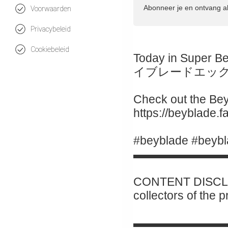
Abonneer je en ontvang a
Voorwaarden
Privacybeleid
Cookiebeleid
Today in Super B
イブレードエッ
Check out the Beyb
https://beyblade.
#beyblade #beybl
▬▬▬▬▬▬▬▬
CONTENT DISCLAI
collectors of the 
▬▬▬▬▬▬▬▬