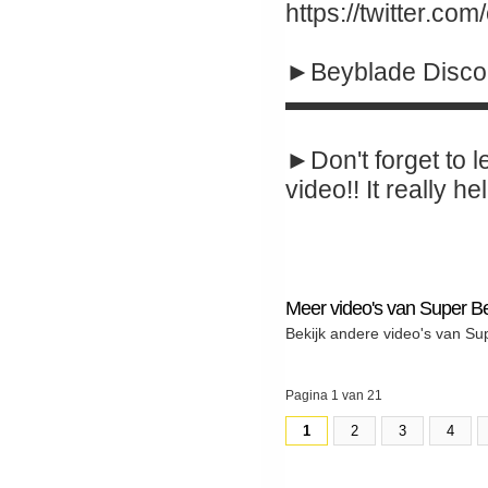
https://twitter.co
►Beyblade Disco
▬▬▬▬▬▬▬▬
►Don't forget to l
video!! It really hel
Meer video's van Super B
Bekijk andere video's van Su
Pagina 1 van 21
1
2
3
4