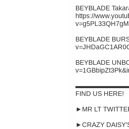
BEYBLADE Takara
https://www.yout
v=g5PL33QH7gM&
BEYBLADE BURST 
v=JHDaGC1AR0Q&
BEYBLADE UNBOXI
v=1GBbipZt3Pk&
▬▬▬▬▬▬▬▬
FIND US HERE!
►MR LT TWITTER :
►CRAZY DAISY'S