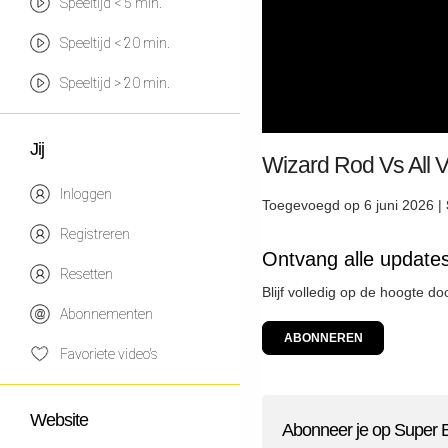
Speeltijd < 5 min.
Speeltijd < 20 min.
Speeltijd > 20 min.
Jij
Wizard Rod Vs A
Inloggen
Toegevoegd op 6 juni 2026 |
Registreren
Ontvang alle update
Resetten
Blijf volledig op de hoogte d
Abonnementen
ABONNEREN
Favoriete video's
Website
Abonneer je op Super 