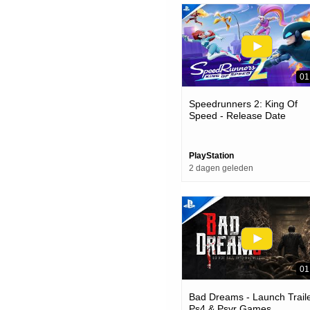
01
Speedrunners 2: King Of
Speed - Release Date
Announcement | Ps5 Game
PlayStation
2 dagen geleden
01
Bad Dreams - Launch Traile
Ps4 & Psvr Games