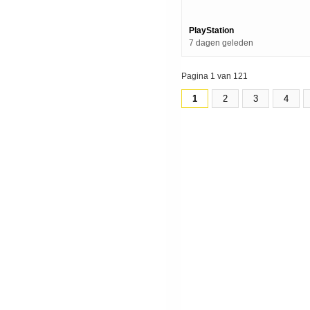
Grindmaws) | Ps5 Games
PlayStation
7 dagen geleden
Pagina 1 van 121
1
2
3
4