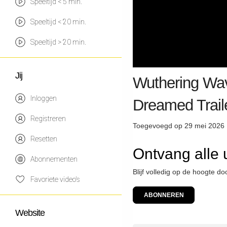
Speeltijd < 5 min.
Speeltijd < 20 min.
Speeltijd > 20 min.
Jij
Wuthering Wav
Inloggen
Dreamed Trail
Registreren
Toegevoegd op 29 mei 2026 
Resetten
Ontvang alle 
Abonnementen
Blijf volledig op de hoogte d
Favoriete video's
ABONNEREN
Website