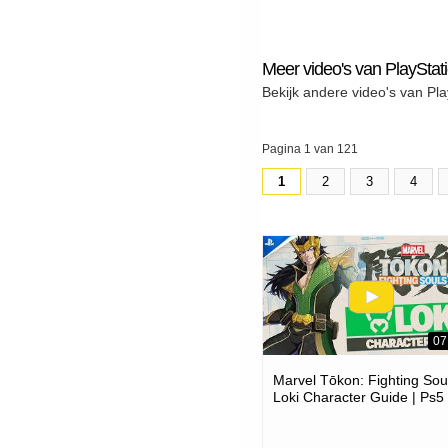
Meer video's van PlayStat
Bekijk andere video's van Pla
Pagina 1 van 121
1
2
3
4
07
Marvel Tōkon: Fighting Soul
Loki Character Guide | Ps5
Pc Games