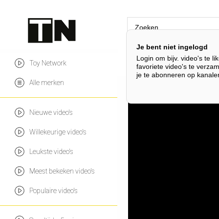
Je bent niet ingelogd
Login om bijv. video's te li
Lego Jurassic Park
Le
Toy Network
favoriete video's te verza
je te abonneren op kanale
Alle merken
Nieuwe video's
Willekeurige video's
Leukste video's
Meest bekeken video's
Populaire video's