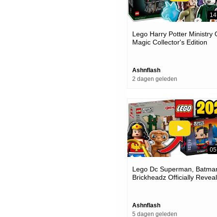
14
Lego Harry Potter Ministry 
Magic Collector's Edition
Offically Revealed
Ashnflash
2 dagen geleden
05
Lego Dc Superman, Batma
Brickheadz Officially Revea
- What's Next For The
Theme...
Ashnflash
5 dagen geleden