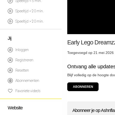
Speeltijd < 5 min.
Speeltijd < 20 min.
Speeltijd > 20 min.
Jij
Early Lego Dreamz
Inloggen
Toegevoegd op 21 mei 2026 
Registreren
Ontvang alle update
Resetten
Blijf volledig op de hoogte d
Abonnementen
ABONNEREN
Favoriete video's
Website
Abonneer je op Ashnfla