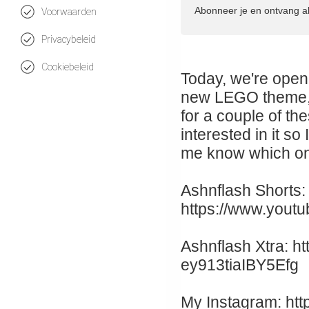
Abonneer je en ontvang a
Voorwaarden
Privacybeleid
Cookiebeleid
Today, we're open
new LEGO theme, 
for a couple of th
interested in it so
me know which one
Ashnflash Shorts:
https://www.you
Ashnflash Xtra: 
ey913tiaIBY5Efg
My Instagram: htt