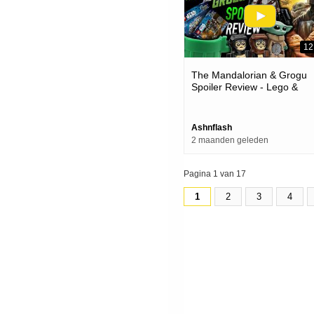
12
The Mandalorian & Grogu
Spoiler Review - Lego &
Disney Failed
Ashnflash
2 maanden geleden
Pagina 1 van 17
1
2
3
4