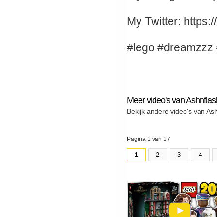
My Twitter: https:
#lego #dreamzzz 
Meer video's van Ashnflas
Bekijk andere video's van As
Pagina 1 van 17
1
2
3
4