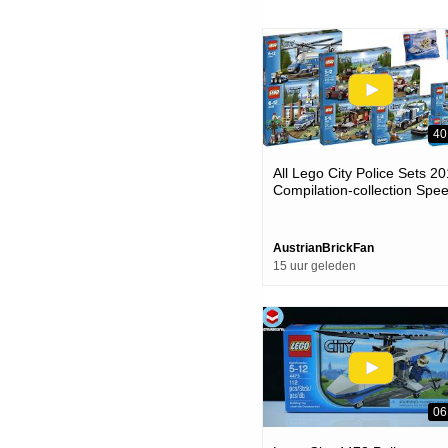
40
All Lego City Police Sets 2
Compilation-collection Spe
Build
AustrianBrickFan
15 uur geleden
06