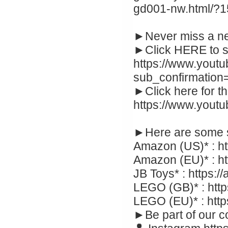
gd001-nw.html/?1
►Never miss a ne
►Click HERE to s
https://www.yout
sub_confirmation
►Click here for t
https://www.yout
►Here are some 
Amazon (US)* : ht
Amazon (EU)* : h
JB Toys* : https:/
LEGO (GB)* : https
LEGO (EU)* : http
►Be part of our c