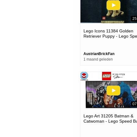
25
Lego Icons 11384 Golden
Retriever Puppy - Lego Sp
Build Review
AustrianBrickFan
1 maand geleden
07
Lego Art 31205 Batman &
Catwoman - Lego Speed Bu
Review