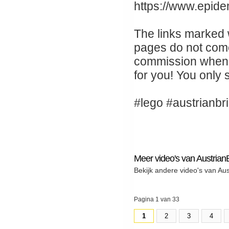
https://www.epid
The links marked wi
pages do not come 
commission when 
for you! You only 
#lego #austrianbr
Meer video's van Austrian
Bekijk andere video's van Au
Pagina 1 van 33
1
2
3
4