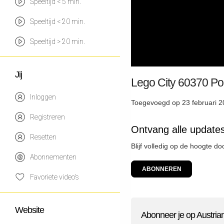
Speeltijd < 5 min.
Speeltijd < 20 min.
Speeltijd > 20 min.
Jij
Lego City 60370 Po
Inloggen
Toegevoegd op 23 februari 2
Registreren
Ontvang alle update
Resetten
Blijf volledig op de hoogte d
Abonnementen
ABONNEREN
Favoriete video's
Website
Abonneer je op Austria