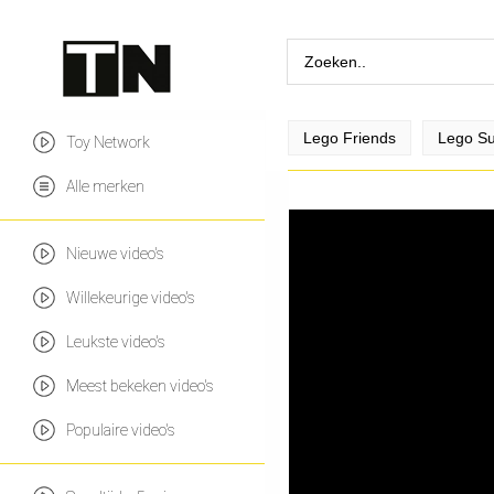
Lego Friends
Lego Su
Toy Network
Alle merken
Nieuwe video's
Willekeurige video's
Leukste video's
Meest bekeken video's
Populaire video's