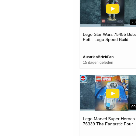
23
Lego Star Wars 75455 Bob
Fett - Lego Speed Build
Review
AustrianBrickFan
15 dagen geleden
09
Lego Marvel Super Heroes
76339 The Fantastic Four
H.e.r.b.i.e. - Lego Speed Bu
Review