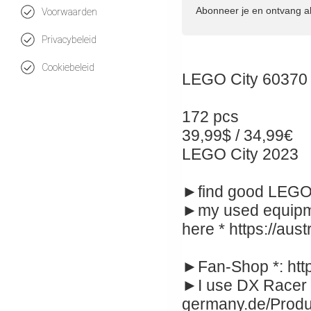
Abonneer je en ontvang a
Voorwaarden
Privacybeleid
Cookiebeleid
LEGO City 60370 
172 pcs
39,99$ / 34,99€
LEGO City 2023
►find good LEGO d
►my used equipme
here * https://aus
►Fan-Shop *: http
►I use DX Racer c
germany.de/Produk