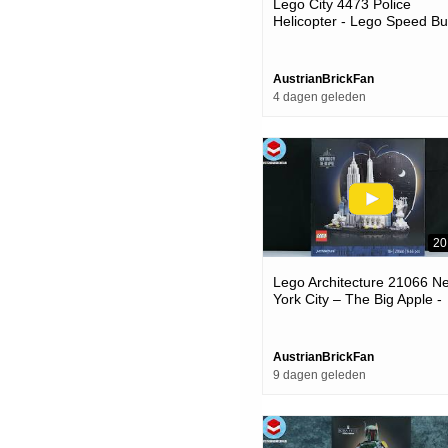
Lego City 4473 Police
Helicopter - Lego Speed Bu
Review
AustrianBrickFan
4 dagen geleden
20
Lego Architecture 21066 N
York City – The Big Apple -
Lego Speed Build Review
AustrianBrickFan
9 dagen geleden