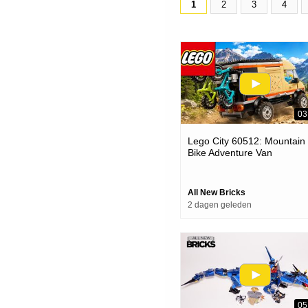
1
2
3
4
03
Lego City 60512: Mountain
Bike Adventure Van
All New Bricks
2 dagen geleden
05