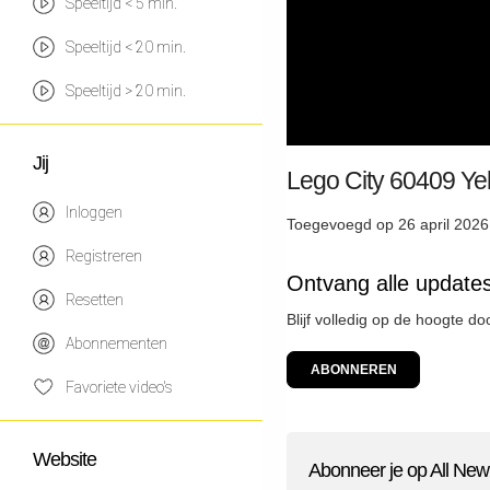
Speeltijd < 5 min.
Speeltijd < 20 min.
Speeltijd > 20 min.
Jij
Lego City 60409 Ye
Inloggen
Toegevoegd op 26 april 2026
Registreren
Ontvang alle updates
Resetten
Blijf volledig op de hoogte do
Abonnementen
ABONNEREN
Favoriete video's
Website
Abonneer je op All New