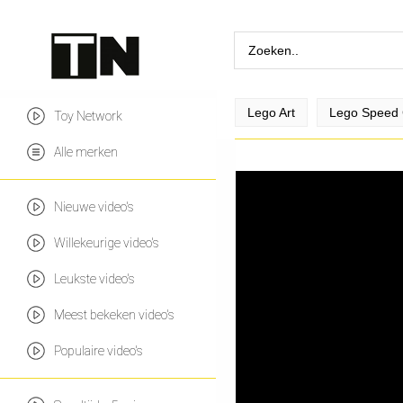
Lego Art
Lego Speed
Toy Network
Alle merken
Nieuwe video's
Willekeurige video's
Leukste video's
Meest bekeken video's
Populaire video's