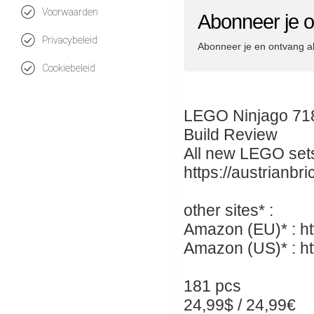
Voorwaarden
Abonneer je o
Privacybeleid
Abonneer je en ontvang a
Cookiebeleid
LEGO Ninjago 718
Build Review
All new LEGO sets
https://austrianb
other sites* :
Amazon (EU)* : ht
Amazon (US)* : ht
181 pcs
24,99$ / 24,99€