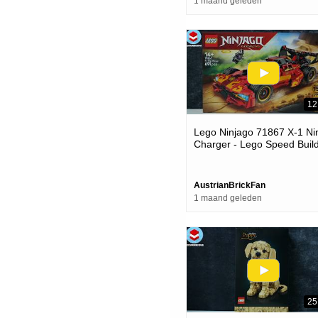
1 maand geleden
12
Lego Ninjago 71867 X-1 Ni
Charger - Lego Speed Buil
Review
AustrianBrickFan
1 maand geleden
25