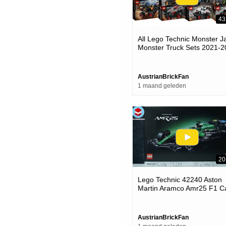
43
All Lego Technic Monster 
Monster Truck Sets 2021-2
Compilation-collection Spe
Build
AustrianBrickFan
1 maand geleden
20
Lego Technic 42240 Aston
Martin Aramco Amr25 F1 Ca
Lego Speed Build Review
AustrianBrickFan