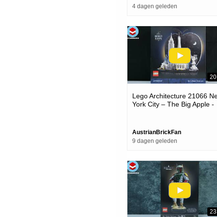
4 dagen geleden
20
Lego Architecture 21066 N
York City – The Big Apple -
Lego Speed Build Review
AustrianBrickFan
9 dagen geleden
23