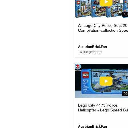
40
All Lego City Police Sets 2
Compilation-collection Spe
Build
AustrianBrickFan
14 uur geleden
06
Lego City 4473 Police
Helicopter - Lego Speed Bu
Review
AustrianBrickFan