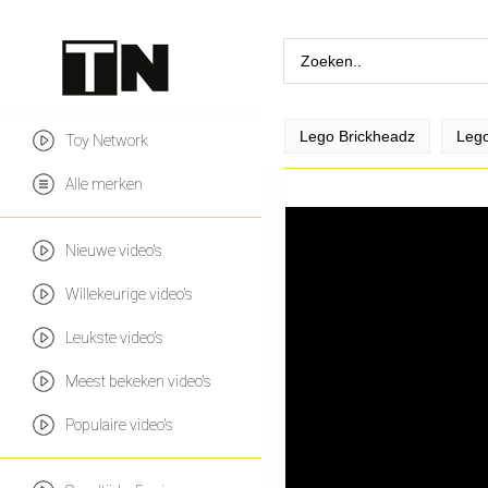
Lego Brickheadz
Lego
Toy Network
Alle merken
Nieuwe video's
Willekeurige video's
Leukste video's
Meest bekeken video's
Populaire video's