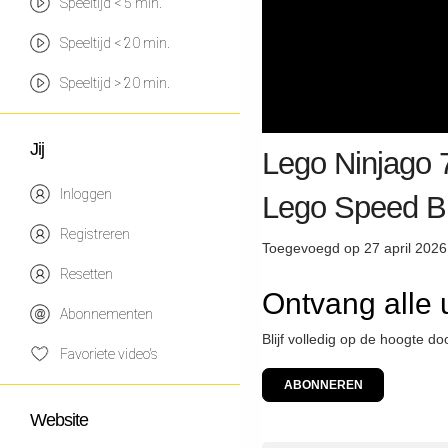
Speeltijd < 5 min.
Speeltijd < 20 min.
Speeltijd > 20 min.
Jij
Lego Ninjago 
Inloggen
Lego Speed B
Registreren
Toegevoegd op 27 april 2026
Resetten
Ontvang alle 
Abonnementen
Blijf volledig op de hoogte d
Favoriete video's
ABONNEREN
Website