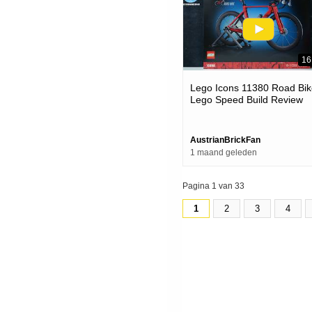
16
Lego Icons 11380 Road Bik
Lego Speed Build Review
AustrianBrickFan
1 maand geleden
Pagina 1 van 33
1
2
3
4