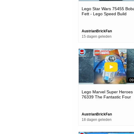
Lego Star Wars 75455 Bob
Fett - Lego Speed Build
Review
AustrianBrickFan
15 dagen geleden
09
Lego Marvel Super Heroes
76339 The Fantastic Four
H.e.r.b.i.e. - Lego Speed Bu
Review
AustrianBrickFan
18 dagen geleden