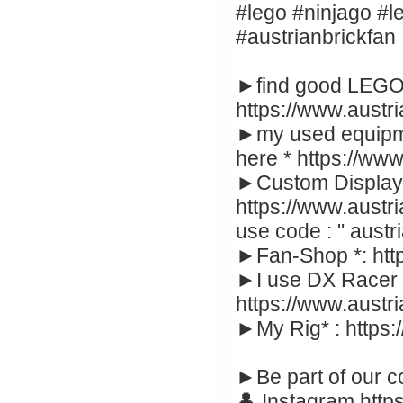
#lego #ninjago #
#austrianbrickfan
►find good LEGO
https://www.austr
►my used equipme
here * https://ww
►Custom Display 
https://www.austr
use code : " austr
►Fan-Shop *: http
►I use DX Racer c
https://www.austr
►My Rig* : https:/
►Be part of our c
👤 Instagram https