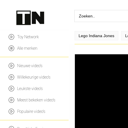
Lego Indiana Jones
L
Toy Network
Alle merken
Nieuwe video's
Willekeurige video's
Leukste video's
Meest bekeken video's
Populaire video's