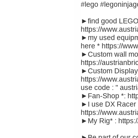
#lego #legoninja
►find good LEGO
https://www.austr
►my used equipme
here * https://ww
►Custom wall moun
https://austrianbri
►Custom Display 
https://www.austr
use code : " austr
►Fan-Shop *: http
►I use DX Racer c
https://www.austr
►My Rig* : https:/
►Be part of our c