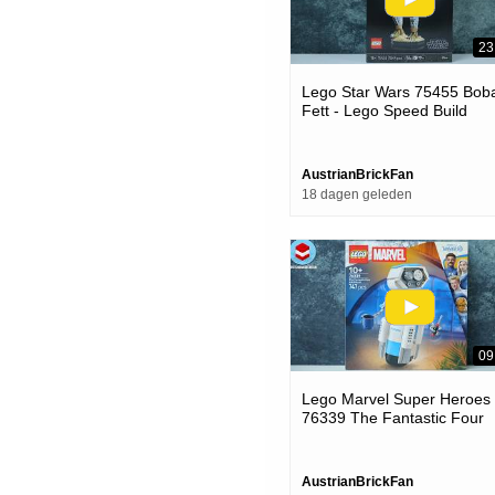
23
Lego Star Wars 75455 Bob
Fett - Lego Speed Build
Review
AustrianBrickFan
18 dagen geleden
09
Lego Marvel Super Heroes
76339 The Fantastic Four
H.e.r.b.i.e. - Lego Speed Bu
Review
AustrianBrickFan