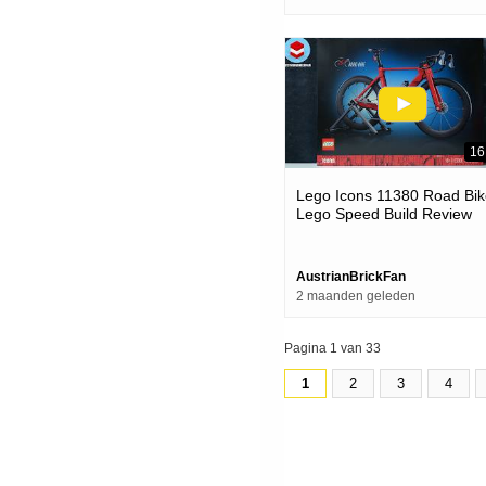
16
Lego Icons 11380 Road Bik
Lego Speed Build Review
AustrianBrickFan
2 maanden geleden
Pagina 1 van 33
1
2
3
4