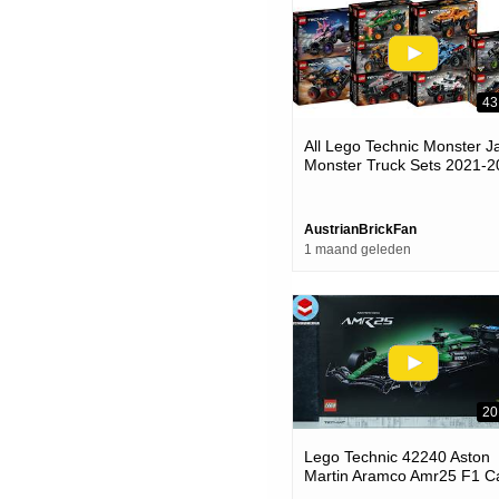
43
All Lego Technic Monster 
Monster Truck Sets 2021-2
Compilation-collection Spe
Build
AustrianBrickFan
1 maand geleden
20
Lego Technic 42240 Aston
Martin Aramco Amr25 F1 Ca
Lego Speed Build Review