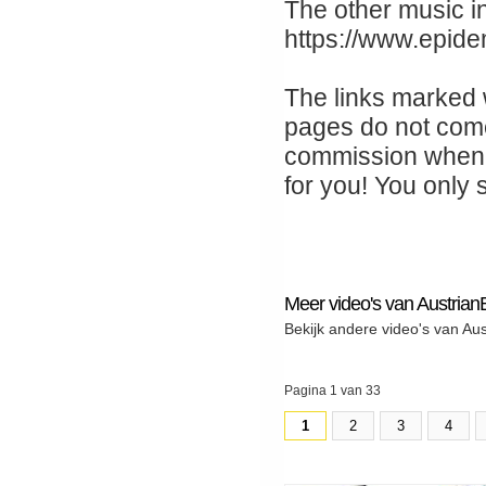
The other music in 
https://www.epid
The links marked wi
pages do not come 
commission when 
for you! You only 
Meer video's van Austrian
Bekijk andere video's van Au
Pagina 1 van 33
1
2
3
4