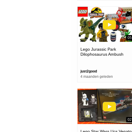
05
Lego Jurassic Park
Dilophosaurus Ambush
Review! 2023 Set 76958!
just2good
4 maanden geleden
02
Lego Star Wars Ucs Venato