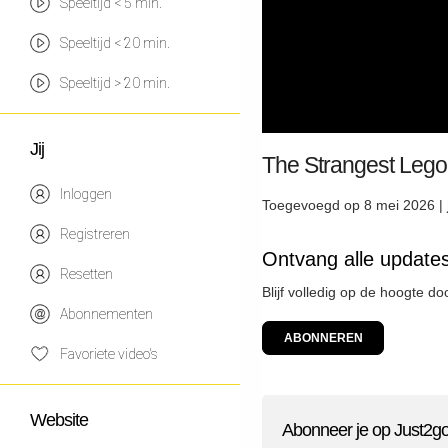
Speeltijd < 5 min.
Speeltijd < 20 min.
Speeltijd > 20 min.
Jij
The Strangest Leg
Inloggen
Toegevoegd op 8 mei 2026 |
Registreren
Ontvang alle update
Resetten
Blijf volledig op de hoogte d
Abonnementen
ABONNEREN
Favoriete video's
Website
Abonneer je op Just2g