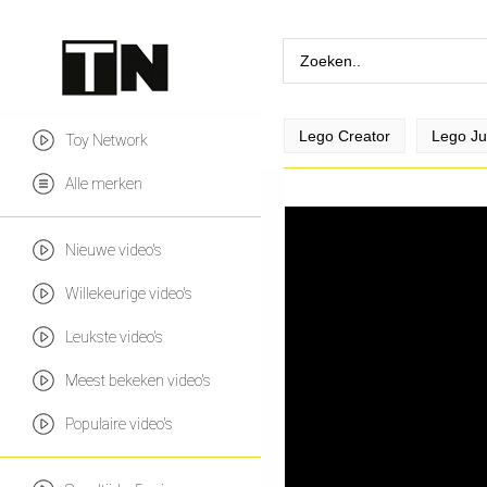
Lego Creator
Lego Ju
Toy Network
Alle merken
Nieuwe video's
Willekeurige video's
Leukste video's
Meest bekeken video's
Populaire video's