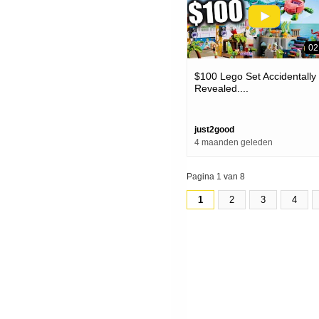
02
$100 Lego Set Accidentally
Revealed....
just2good
4 maanden geleden
Pagina 1 van 8
1
2
3
4