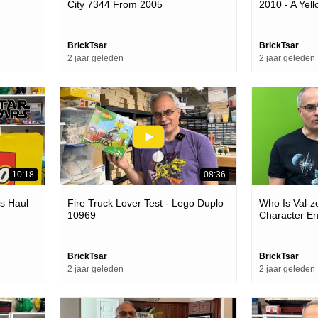
City 7344 From 2005
2010 - A Yel
BrickTsar
BrickTsar
2 jaar geleden
2 jaar geleden
10:18
08:36
s Haul
Fire Truck Lover Test - Lego Duplo
Who Is Val-
10969
Character En
BrickTsar
BrickTsar
2 jaar geleden
2 jaar geleden