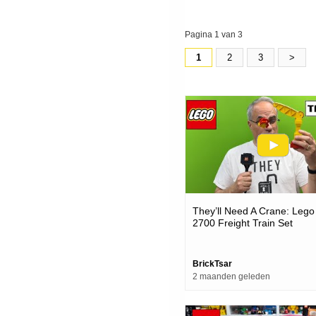
Pagina 1 van 3
1
2
3
>
They’ll Need A Crane: Lego
2700 Freight Train Set
BrickTsar
2 maanden geleden