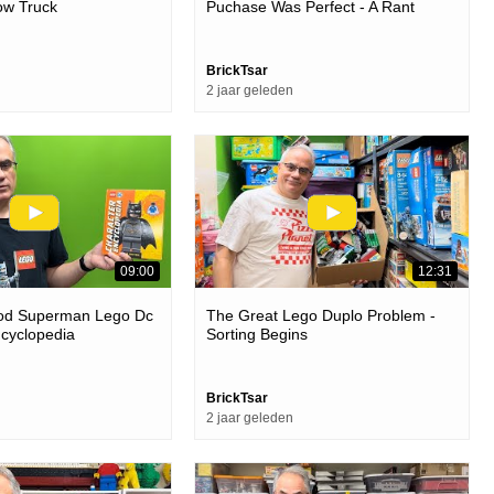
low Truck
Puchase Was Perfect - A Rant
BrickTsar
2 jaar geleden
09:00
12:31
zod Superman Lego Dc
The Great Lego Duplo Problem -
cyclopedia
Sorting Begins
BrickTsar
2 jaar geleden