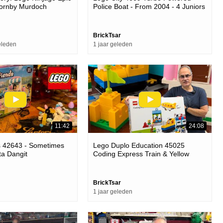
ornby Murdoch
Police Boat - From 2004 - 4 Juniors
- Motorized Float Test
BrickTsar
eleden
1 jaar geleden
11:42
24:08
s 42643 - Sometimes
Lego Duplo Education 45025
ta Dangit
Coding Express Train & Yellow
Castle + Target Haul
BrickTsar
1 jaar geleden