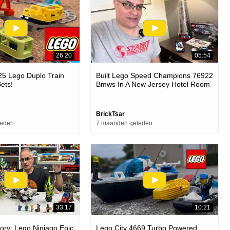
26:20
05:54
25 Lego Duplo Train
Built Lego Speed Champions 76922
ets!
Bmws In A New Jersey Hotel Room
BrickTsar
leden
7 maanden geleden
33:17
10:21
tory: Lego Ninjago Epic
Lego City 4669 Turbo Powered