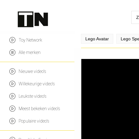
Lego Avatar
Lego Sp
Toy Network
Alle merken
Nieuwe video's
Willekeurige video's
Leukste video's
Meest bekeken video's
Populaire video's