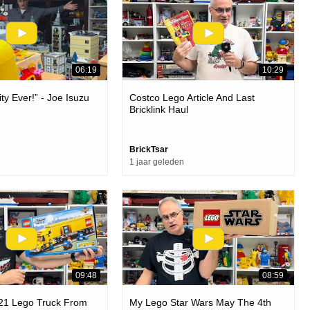
06:19
10:29
ty Ever!” - Joe Isuzu
Costco Lego Article And Last
Bricklink Haul
BrickTsar
1 jaar geleden
09:48
08:59
221 Lego Truck From
My Lego Star Wars May The 4th