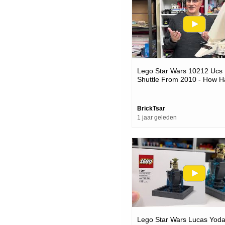
Lego Star Wars 10212 Ucs 
Shuttle From 2010 - How Ha
Held Up Over Time
BrickTsar
1 jaar geleden
Lego Star Wars Lucas Yod