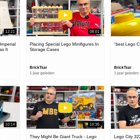
12:21
08:01
Imperial
Placing Special Lego Minifigures In
“best Lego Ci
s It
Storage Cases
BrickTsar
BrickTsar
1 jaar geleden
1 jaar geleden
10:14
10:36
a
They Might Be Giant Truck - Lego
Lego City 3