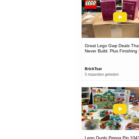
Great Lego Gwp Deals That 
Never Build. Plus Finishing
24
BrickTsar
5 maanden geleden
Lego Duplo Peppa Pig 104