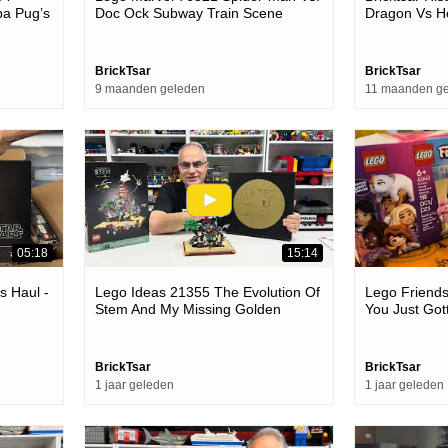
a Pug’s
Doc Ock Subway Train Scene
Dragon Vs H
BrickTsar
BrickTsar
9 maanden geleden
11 maanden g
05:18
15:14
s Haul -
Lego Ideas 21355 The Evolution Of
Lego Friend
Stem And My Missing Golden
You Just Got
Record
BrickTsar
BrickTsar
1 jaar geleden
1 jaar geleden