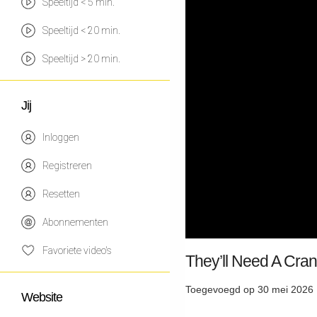
Speeltijd < 5 min.
Speeltijd < 20 min.
Speeltijd > 20 min.
Jij
Inloggen
Registreren
Resetten
Abonnementen
Favoriete video's
They’ll Need A Cran
Toegevoegd op 30 mei 2026 
Website