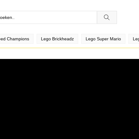
eed Champions
Lego Brickheadz
Lego Super Mario
Le