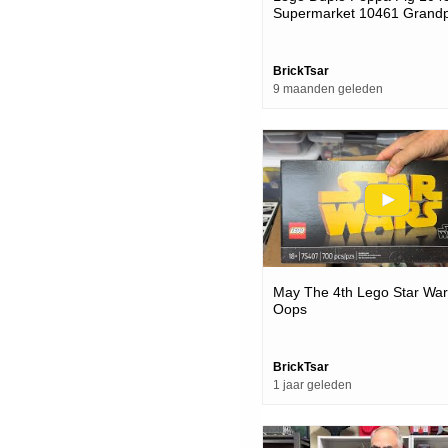
Supermarket 10461 Grandp
Garden & Greenhouse
BrickTsar
9 maanden geleden
May The 4th Lego Star War
Oops
BrickTsar
1 jaar geleden