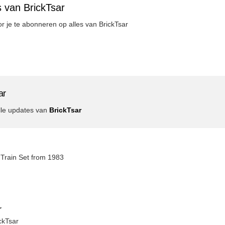
 van BrickTsar
oor je te abonneren op alles van BrickTsar
ar
lle updates van
BrickTsar
 Train Set from 1983
r
ckTsar