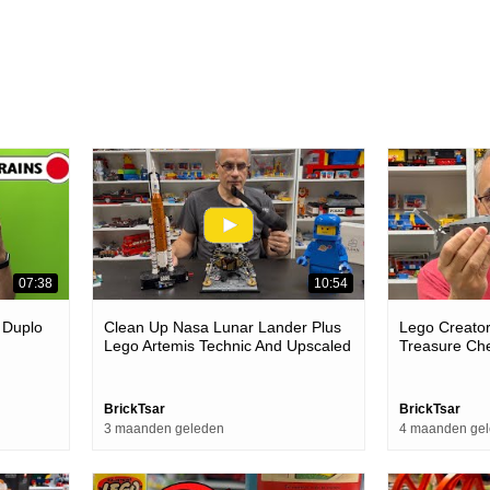
07:38
10:54
 Duplo
Clean Up Nasa Lunar Lander Plus
Lego Creator
Lego Artemis Technic And Upscaled
Treasure Che
Spaceman
BrickTsar
BrickTsar
3 maanden geleden
4 maanden ge