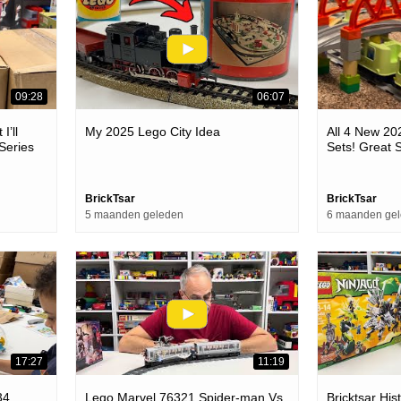
09:28
06:07
I’ll
My 2025 Lego City Idea
All 4 New 20
 Series
Sets! Great S
BrickTsar
BrickTsar
5 maanden geleden
6 maanden ge
17:27
11:19
34
Lego Marvel 76321 Spider-man Vs.
Bricktsar His