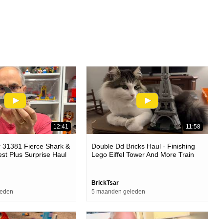
12:41
11:58
 31381 Fierce Shark &
Double Dd Bricks Haul - Finishing
st Plus Surprise Haul
Lego Eiffel Tower And More Train
Parts
BrickTsar
leden
5 maanden geleden