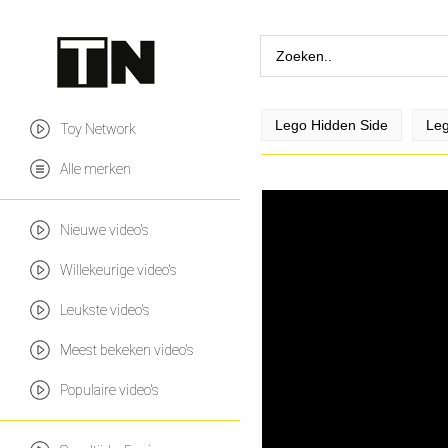
Lego Hidden Side
Leg
Toy Network
Alle merken
Nieuwe video's
Willekeurige video's
Leukste video's
Meest bekeken video's
Populaire video's