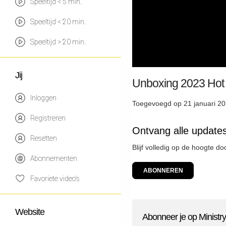
Speeltijd < 5 min.
Speeltijd < 20 min.
Speeltijd > 20 min.
Jij
Unboxing 2023 Hot W
Inloggen
Toegevoegd op 21 januari 20
Registreren
Ontvang alle updates
Resetten
Blijf volledig op de hoogte do
Abonnementen
ABONNEREN
Favoriete video's
Website
Abonneer je op Ministry