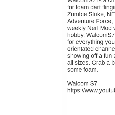
WalcomS7 is a cha
for foam dart fling
Zombie Strike, NE
Adventure Force, 3
weekly Nerf Mod v
hobby, WalcomS7 a
for everything you
orientated channe
showing off a fun a
all sizes. Grab a b
some foam.
Walcom S7
https://www.yout