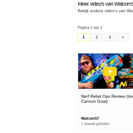
Meer video's van Walcom
Bekijk andere video's van W
Pagina 1 van 3
1
2
3
>
23
Nerf Rebel Ops Review (d
Cannon Goat)
WalcomS7
1 maand geleden