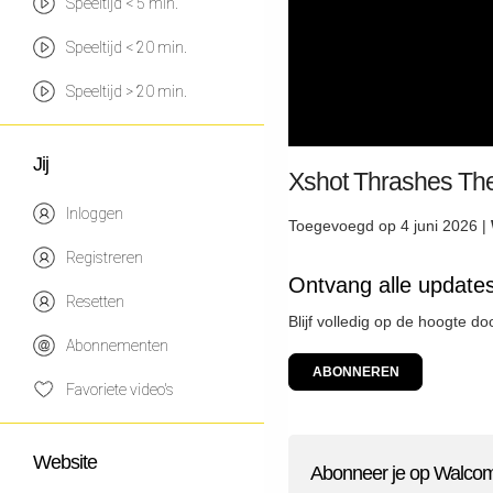
Speeltijd < 5 min.
Speeltijd < 20 min.
Speeltijd > 20 min.
Jij
Xshot Thrashes The
Inloggen
Toegevoegd op 4 juni 2026 |
Registreren
Ontvang alle updat
Resetten
Blijf volledig op de hoogte 
Abonnementen
ABONNEREN
Favoriete video's
Website
Abonneer je op Walco