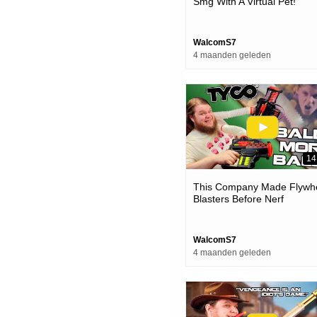
Smg With A Virtual Pet!
WalcomS7
4 maanden geleden
14
This Company Made Flywh
Blasters Before Nerf
WalcomS7
4 maanden geleden