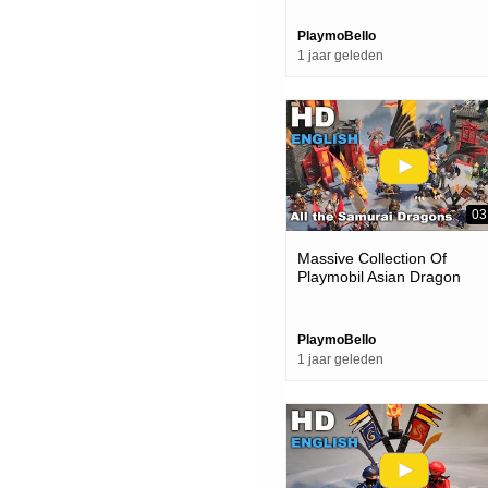
PlaymoBello
1 jaar geleden
03
Massive Collection Of
Playmobil Asian Dragon
Samurai Knights! All The
Samurai!
PlaymoBello
1 jaar geleden