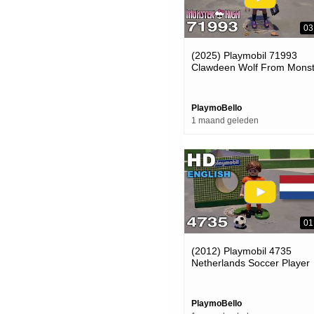
03
(2025) Playmobil 71993
Clawdeen Wolf From Monst
High (playmobil Review)
PlaymoBello
1 maand geleden
01
(2012) Playmobil 4735
Netherlands Soccer Player
(celebrating The World Cup
2026)
PlaymoBello