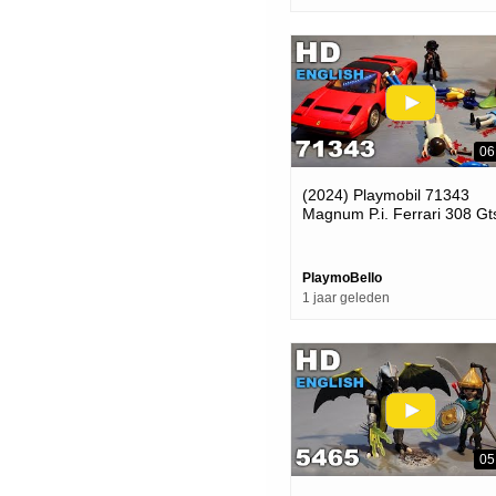
06
(2024) Playmobil 71343
Magnum P.i. Ferrari 308 Gt
Quattrovalvole (playmobil S
Review)
PlaymoBello
1 jaar geleden
05