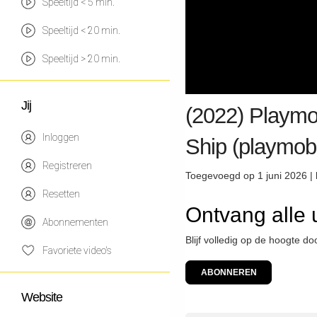
Speeltijd < 5 min.
Speeltijd < 20 min.
Speeltijd > 20 min.
Jij
(2022) Playmo
Inloggen
Ship (playmob
Registreren
Toegevoegd op 1 juni 2026 |
Resetten
Ontvang alle
Abonnementen
Blijf volledig op de hoogte d
Favoriete video's
ABONNEREN
Website