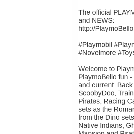
The official PLA
and NEWS:
http://PlaymoBello
#Playmobil #Play
#Novelmore #Toy
Welcome to Playmo
PlaymoBello.fun -
and current. Back
ScoobyDoo, Trains
Pirates, Racing C
sets as the Roman
from the Dino set
Native Indians, G
Mansion and Pirat