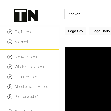
Lego City
Lego Harry 
Toy Network
Alle merken
Nieuwe video's
Willekeurige video's
Leukste video's
Meest bekeken video's
Populaire video's