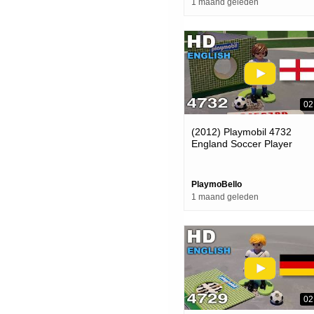
1 maand geleden
02
(2012) Playmobil 4732
England Soccer Player
(celebrating The World Cup
2026)
PlaymoBello
1 maand geleden
02