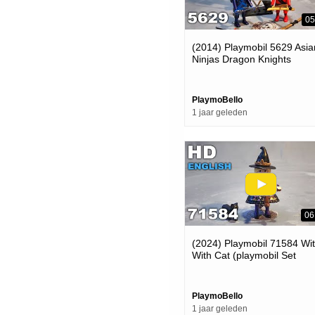
05
(2014) Playmobil 5629 Asia
Ninjas Dragon Knights
(playmobil Carry Case Rev
PlaymoBello
1 jaar geleden
06
(2024) Playmobil 71584 Wi
With Cat (playmobil Set
Review For Halloween)
PlaymoBello
1 jaar geleden