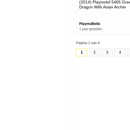
(2014) Playmobil 5465 Gre
Dragon With Asian Archer
(playmobil Set Review)
PlaymoBello
1 jaar geleden
Pagina 1 van 4
1
2
3
4