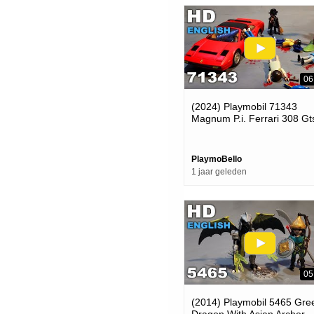
06
(2024) Playmobil 71343
Magnum P.i. Ferrari 308 Gt
Quattrovalvole (playmobil S
Review)
PlaymoBello
1 jaar geleden
05
(2014) Playmobil 5465 Gre
Dragon With Asian Archer