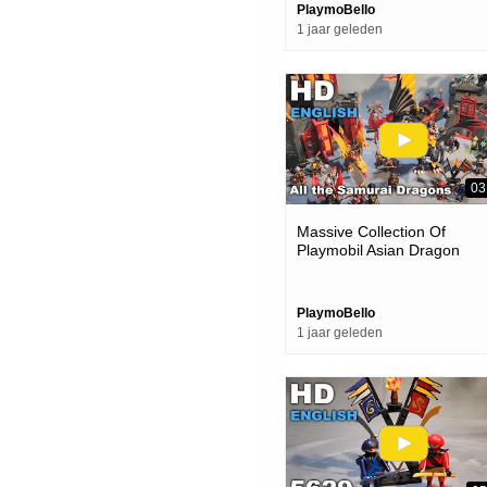
PlaymoBello
1 jaar geleden
03
Massive Collection Of
Playmobil Asian Dragon
Samurai Knights! All The
Samurai!
PlaymoBello
1 jaar geleden