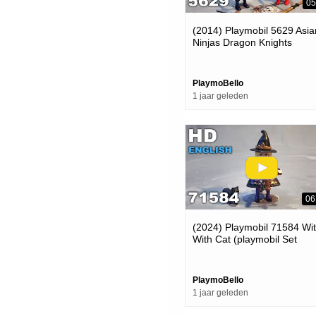
05
(2014) Playmobil 5629 Asia
Ninjas Dragon Knights
(playmobil Carry Case Rev
PlaymoBello
1 jaar geleden
06
(2024) Playmobil 71584 Wi
With Cat (playmobil Set
Review For Halloween)
PlaymoBello
1 jaar geleden