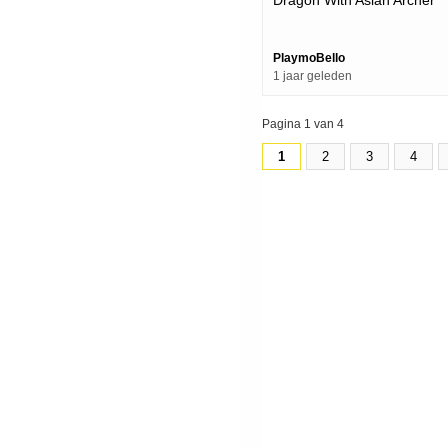
(playmobil Set Review)
PlaymoBello
1 jaar geleden
Pagina 1 van 4
1
2
3
4