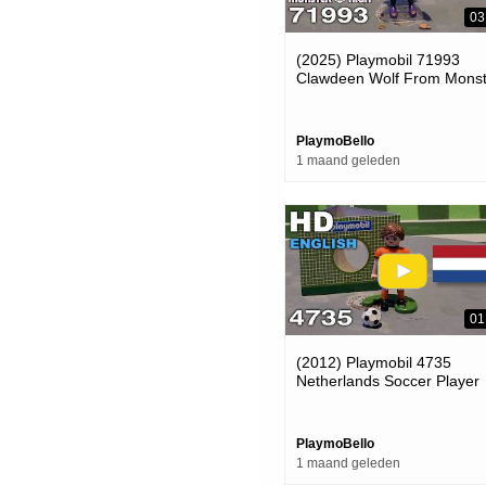
03
(2025) Playmobil 71993
Clawdeen Wolf From Monst
High (playmobil Review)
PlaymoBello
1 maand geleden
01
(2012) Playmobil 4735
Netherlands Soccer Player
(celebrating The World Cup
2026)
PlaymoBello
1 maand geleden