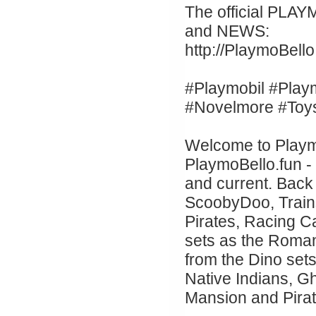
The official PLA
and NEWS:
http://PlaymoBello
#Playmobil #Play
#Novelmore #Toy
Welcome to Playmo
PlaymoBello.fun -
and current. Back
ScoobyDoo, Trains
Pirates, Racing C
sets as the Roman
from the Dino set
Native Indians, G
Mansion and Pirat