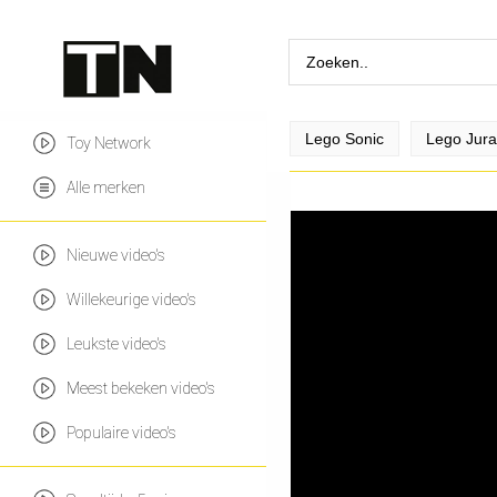
Lego Sonic
Lego Jura
Toy Network
Alle merken
Nieuwe video's
Willekeurige video's
Leukste video's
Meest bekeken video's
Populaire video's