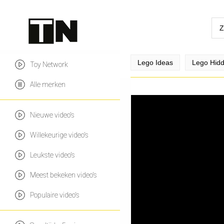
Lego Ideas
Lego Hidd
Toy Network
Alle merken
Nieuwe video's
Willekeurige video's
Leukste video's
Meest bekeken video's
Populaire video's