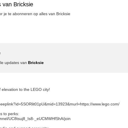
 van Bricksie
or je te abonneren op alles van Bricksie
e
lle updates van
Bricksie
f elevation to the LEGO city!
om/deeplink?id=5SORlit01pU&mid=13923&murl=https://www.lego.com/
s to perks:
annel/UC8tsuj8_Is8-_eUCMWHfShA/join