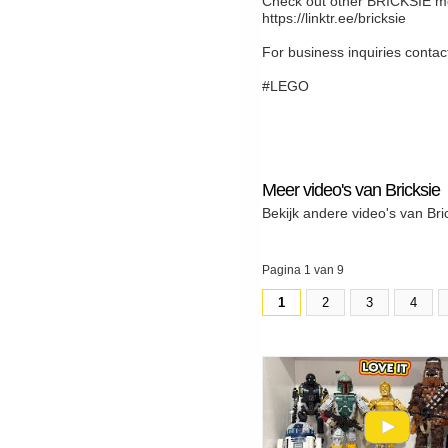
Check out other BRICKSIE me
https://linktr.ee/bricksie
For business inquiries cont
#LEGO
Meer video's van Bricksie
Bekijk andere video's van Bri
Pagina 1 van 9
1
2
3
4