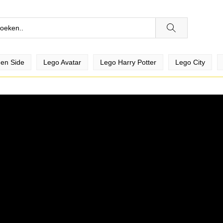
en Side
Lego Avatar
Lego Harry Potter
Lego City