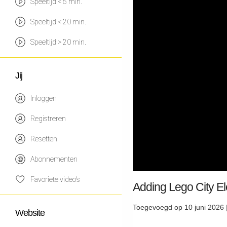
Speeltijd < 5 min.
Speeltijd < 20 min.
Speeltijd > 20 min.
Jij
Inloggen
Registreren
Resetten
Abonnementen
Favoriete video's
Adding Lego City El
Toegevoegd op 10 juni 2026 
Website