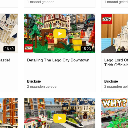
1 maand geleden
1 maand gele
16:49
15:23
astle!
Detailing The Lego City Downtown!
Lego Lord O
Tirith Officia
Bricksie
Bricksie
2 maanden geleden
2 maanden ge