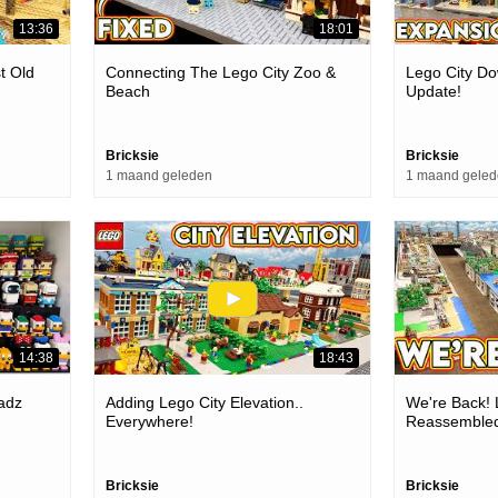
13:36
18:01
t Old
Connecting The Lego City Zoo &
Lego City D
Beach
Update!
Bricksie
Bricksie
1 maand geleden
1 maand gele
14:38
18:43
adz
Adding Lego City Elevation..
We're Back! 
Everywhere!
Reassemble
Bricksie
Bricksie