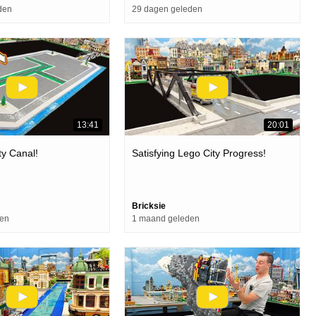
den
29 dagen geleden
13:41
20:01
y Canal!
Satisfying Lego City Progress!
Bricksie
den
1 maand geleden