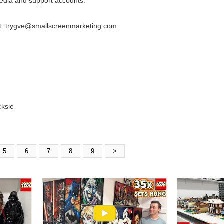
dia and support accounts:
act: trygve@smallscreenmarketing.com
cksie
5
6
7
8
9
>