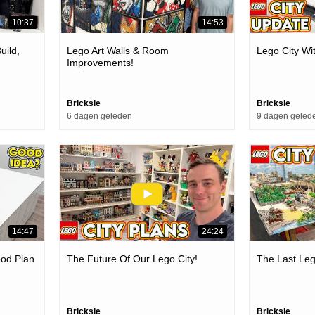
10:37
14:53
uild,
Lego Art Walls & Room
Lego City Wi
Improvements!
Bricksie
Bricksie
6 dagen geleden
9 dagen geled
14:47
24:24
ood Plan
The Future Of Our Lego City!
The Last Le
Bricksie
Bricksie