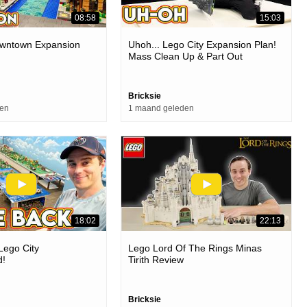
08:58
15:03
owntown Expansion
Uhoh... Lego City Expansion Plan!
Mass Clean Up & Part Out
Bricksie
den
1 maand geleden
18:02
22:13
Lego City
Lego Lord Of The Rings Minas
d!
Tirith Review
Bricksie