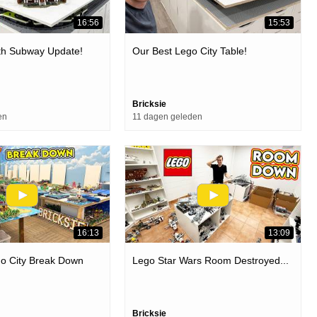
16:56
15:53
th Subway Update!
Our Best Lego City Table!
Bricksie
en
11 dagen geleden
16:13
13:09
go City Break Down
Lego Star Wars Room Destroyed...
Bricksie