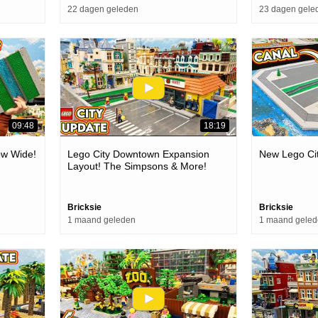
22 dagen geleden
23 dagen gele
09:48
18:19
ow Wide!
Lego City Downtown Expansion
New Lego Cit
Layout! The Simpsons & More!
Bricksie
Bricksie
1 maand geleden
1 maand gele