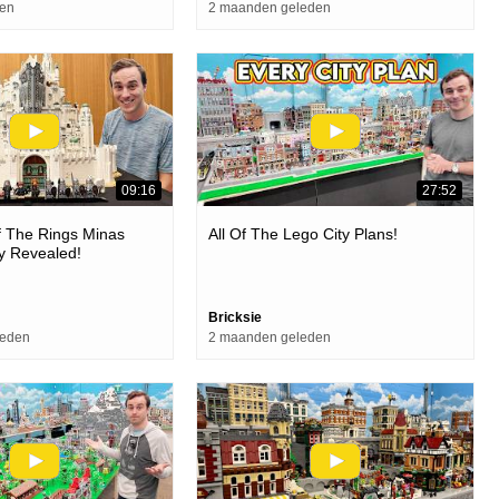
den
2 maanden geleden
09:16
27:52
f The Rings Minas
All Of The Lego City Plans!
lly Revealed!
Bricksie
leden
2 maanden geleden