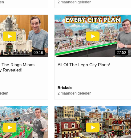
den
2 maanden geleden
09:16
27:52
f The Rings Minas
All Of The Lego City Plans!
lly Revealed!
Bricksie
leden
2 maanden geleden