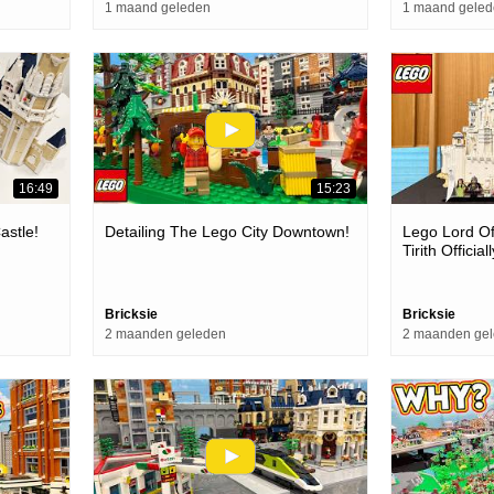
1 maand geleden
1 maand gele
16:49
15:23
astle!
Detailing The Lego City Downtown!
Lego Lord O
Tirith Officia
Bricksie
Bricksie
2 maanden geleden
2 maanden ge