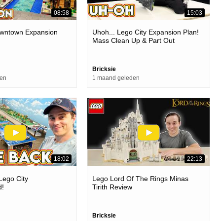
08:58
15:03
owntown Expansion
Uhoh... Lego City Expansion Plan!
Mass Clean Up & Part Out
Bricksie
den
1 maand geleden
18:02
22:13
Lego City
Lego Lord Of The Rings Minas
d!
Tirith Review
Bricksie