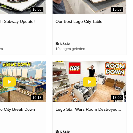
16:56
15:53
th Subway Update!
Our Best Lego City Table!
Bricksie
en
10 dagen geleden
16:13
13:09
go City Break Down
Lego Star Wars Room Destroyed...
Bricksie