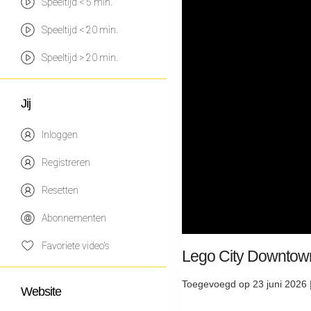
Speeltijd < 5 min.
Speeltijd < 20 min.
Speeltijd > 20 min.
Jij
Inloggen
Registreren
Resetten
Abonnementen
Favoriete video's
Lego City Downtow
Toegevoegd op 23 juni 2026 
Website