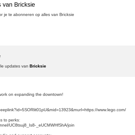
 van Bricksie
or je te abonneren op alles van Bricksie
e
lle updates van
Bricksie
 work on expanding the downtown!
om/deeplink?id=5SORlit01pU&mid=13923&murl=https://www.lego.com/
s to perks:
annel/UC8tsuj8_Is8-_eUCMWHfShA/join