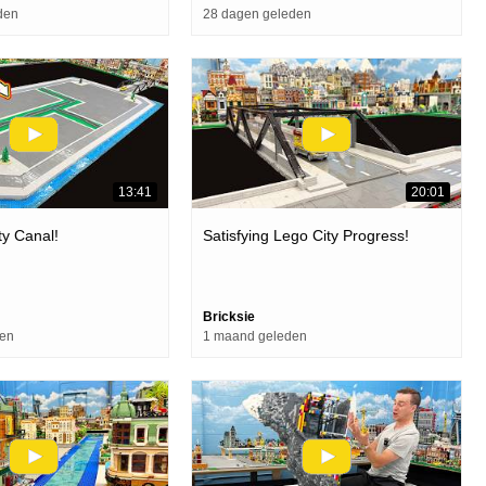
den
28 dagen geleden
13:41
20:01
y Canal!
Satisfying Lego City Progress!
Bricksie
den
1 maand geleden