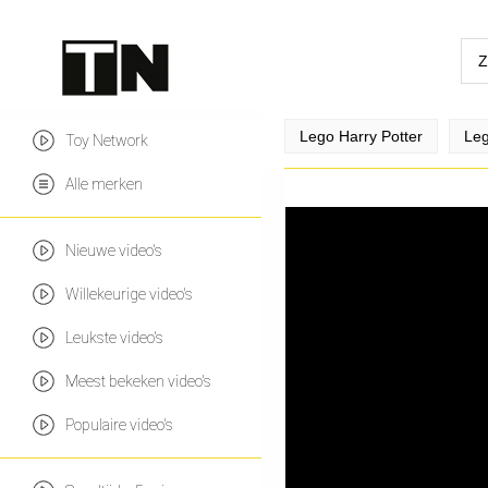
Lego Harry Potter
Leg
Toy Network
Alle merken
Nieuwe video's
Willekeurige video's
Leukste video's
Meest bekeken video's
Populaire video's