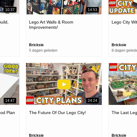
10:37
14:53
uild,
Lego Art Walls & Room
Lego City Wi
Improvements!
Bricksie
Bricksie
5 dagen geleden
8 dagen geled
14:47
24:24
ood Plan
The Future Of Our Lego City!
The Last Le
Bricksie
Bricksie