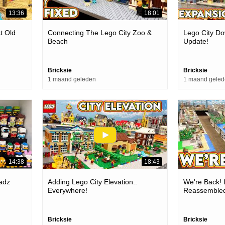
13:36
18:01
t Old
Connecting The Lego City Zoo &
Lego City D
Beach
Update!
Bricksie
Bricksie
1 maand geleden
1 maand gele
14:38
18:43
adz
Adding Lego City Elevation..
We're Back! 
Everywhere!
Reassemble
Bricksie
Bricksie