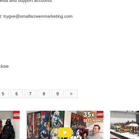
dia and support accounts:
act: trygve@smallscreenmarketing.com
cksie
5
6
7
8
9
>