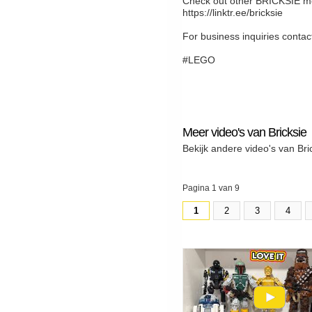
Check out other BRICKSIE me
https://linktr.ee/bricksie
For business inquiries cont
#LEGO
Meer video's van Bricksie
Bekijk andere video's van Bri
Pagina 1 van 9
1
2
3
4