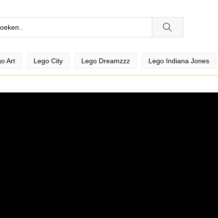
o Art
Lego City
Lego Dreamzzz
Lego Indiana Jones