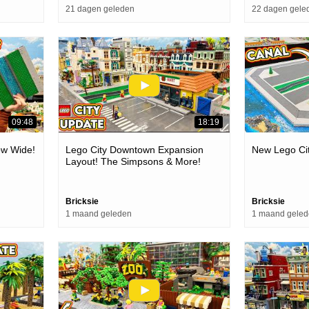
21 dagen geleden
22 dagen gele
09:48
18:19
ow Wide!
Lego City Downtown Expansion
New Lego Cit
Layout! The Simpsons & More!
Bricksie
Bricksie
1 maand geleden
1 maand gele