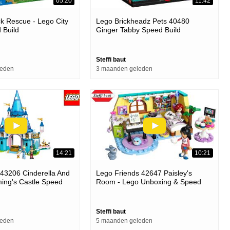
05:20
11:42
ck Rescue - Lego City
Lego Brickheadz Pets 40480
 Build
Ginger Tabby Speed Build
Steffi baut
leden
3 maanden geleden
14:21
10:21
43206 Cinderella And
Lego Friends 42647 Paisley's
ing's Castle Speed
Room - Lego Unboxing & Speed
Build
Steffi baut
leden
5 maanden geleden