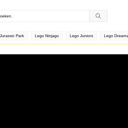
Jurassic Park
Lego Ninjago
Lego Juniors
Lego Dream