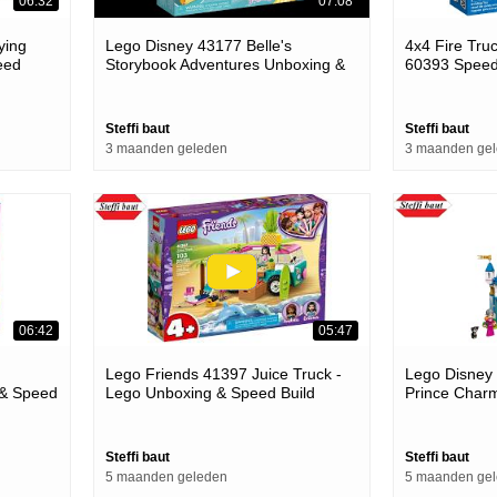
06:32
07:08
ying
Lego Disney 43177 Belle's
4x4 Fire Tru
eed
Storybook Adventures Unboxing &
60393 Speed
Speed Build
Steffi baut
Steffi baut
3 maanden geleden
3 maanden ge
06:42
05:47
Lego Friends 41397 Juice Truck -
Lego Disney 
 & Speed
Lego Unboxing & Speed Build
Prince Charm
Build
Steffi baut
Steffi baut
5 maanden geleden
5 maanden ge