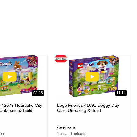
08:25
11:11
 42679 Heartlake City
Lego Friends 41691 Doggy Day
Unboxing & Build
Care Unboxing & Build
Steffi baut
den
1 maand geleden