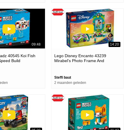
09:48
14:20
adz 40545 Koi Fish
Lego Disney Encanto 43239
Speed Build
Mirabel's Photo Frame And
Jewellery Box - Lego Speed Build
Steffi baut
leden
2 maanden geleden