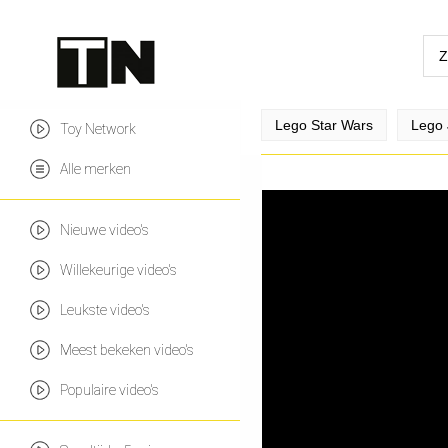
Lego Star Wars
Lego 
Toy Network
Alle merken
Nieuwe video's
Willekeurige video's
Leukste video's
Meest bekeken video's
Populaire video's