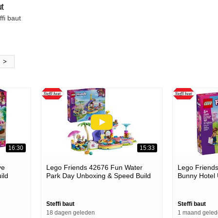
ut
fi baut
>
16:30
15:33
ve
Lego Friends 42676 Fun Water
Lego Friends
ild
Park Day Unboxing & Speed Build
Bunny Hotel 
Steffi baut
Steffi baut
18 dagen geleden
1 maand gele