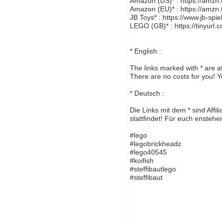
Amazon (US)* : https://amzn.
Amazon (EU)* : https://amzn
JB Toys* : https://www.jb-sp
LEGO (GB)* : https://tinyurl.
* English :
The links marked with * are a
There are no costs for you! Y
* Deutsch :
Die Links mit dem * sind Affi
stattfindet! Für euch enstehe
#lego
#legobrickheadz
#lego40545
#koifish
#steffibautlego
#steffibaut