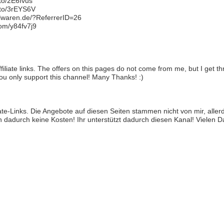
to/2E6Ivus
.to/3rEYS6V
ielwaren.de/?ReferrerID=26
com/y84fv7j9
ffiliate links. The offers on this pages do not come from me, but I get
ou only support this channel! Many Thanks! :)
liate-Links. Die Angebote auf diesen Seiten stammen nicht von mir, aller
n dadurch keine Kosten! Ihr unterstützt dadurch diesen Kanal! Vielen Da