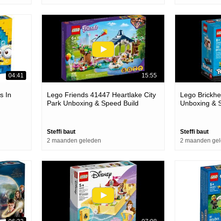
04:41
15:55
s In
Lego Friends 41447 Heartlake City
Lego Brickhe
Park Unboxing & Speed Build
Unboxing & 
Steffi baut
Steffi baut
2 maanden geleden
2 maanden ge