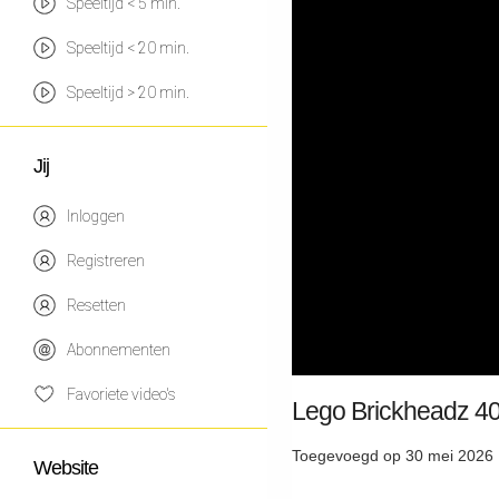
Speeltijd < 5 min.
Speeltijd < 20 min.
Speeltijd > 20 min.
Jij
Inloggen
Registreren
Resetten
Abonnementen
Favoriete video's
Lego Brickheadz 40
Toegevoegd op 30 mei 2026 
Website