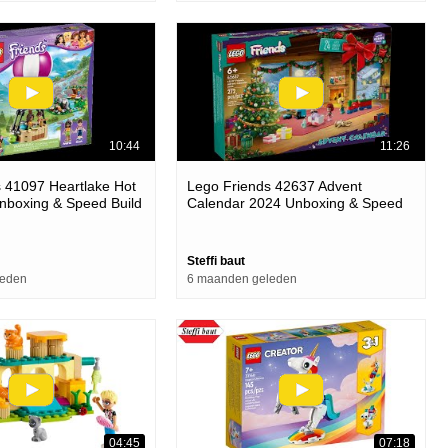
10:44
11:26
 41097 Heartlake Hot
Lego Friends 42637 Advent
Unboxing & Speed Build
Calendar 2024 Unboxing & Speed
Build
Steffi baut
leden
6 maanden geleden
04:45
07:18