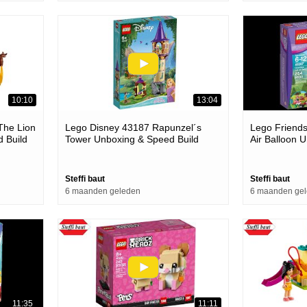
10:10
13:04
The Lion
Lego Disney 43187 Rapunzel´s
Lego Friends
 Build
Tower Unboxing & Speed Build
Air Balloon 
Steffi baut
Steffi baut
6 maanden geleden
6 maanden ge
11:35
11:11