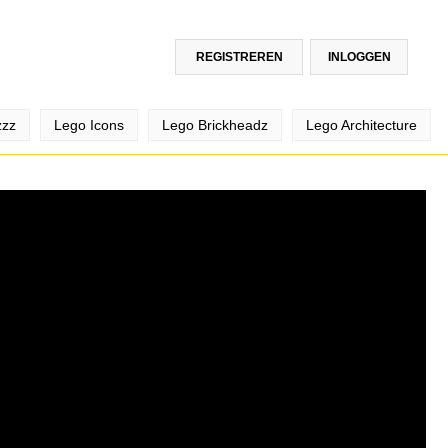
REGISTREREN
INLOGGEN
zzz
Lego Icons
Lego Brickheadz
Lego Architecture