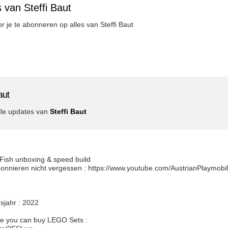
 van Steffi Baut
or je te abonneren op alles van Steffi Baut
aut
lle updates van
Steffi Baut
ish unboxing & speed build
Abonnieren nicht vergessen : https://www.youtube.com/AustrianPlaymobi
sjahr : 2022
e you can buy LEGO Sets :